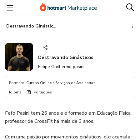
Ir
Ir
Ir
para
para
para
o
o
o
conteúdo
pagamento
rodapé
Destravando Ginásticos
principal
Destravando Ginásticos
Felipe Guilhermo pasini
Formato
:
Cursos Online e Serviços de Assinatura
Idioma
:
Português
Fefo Pasini tem 26 anos e é formado em Educação Física,
professor de CrossFit há mais de 3 anos.
Com uma paixão por movimentos ginásticos, ele acumula