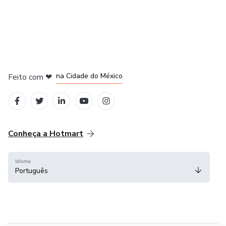
em Bogotá
em Amsterdam
em Madrid
na Cidade do México
Feito com
❤
em Belo Horizonte
Conheça a Hotmart
Idioma
Português