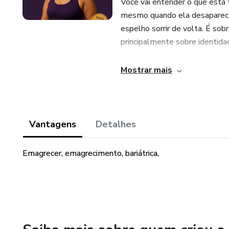
Você vai entender o que está
mesmo quando ela desaparece, 
espelho sorrir de volta. É s
principalmente sobre identida
Se você cansou de ouvir “é só t
Mostrar mais
Porque aqui, o emagrecimento
destravar?
Vantagens
Detalhes
Emagrecer, emagrecimento, bariátrica,