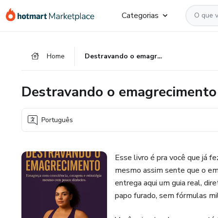
Ir
Ir
Ir
Categorias
para
para
para
o
o
o
conteúdo
pagamento
rodapé
Home
Destravando o emagrecimento pós bariátrica ou na raça.
principal
Destravando o emagrecimento p
Português
Esse livro é pra você que já fe
mesmo assim sente que o ema
entrega aqui um guia real, di
papo furado, sem fórmulas mil