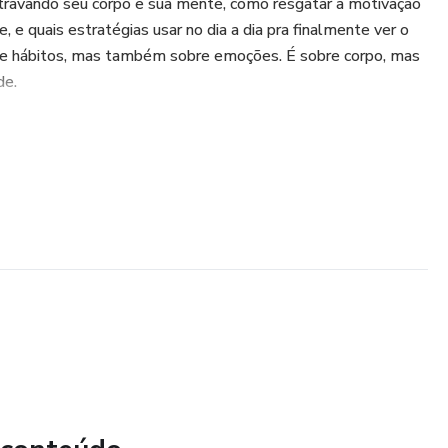
 travando seu corpo e sua mente, como resgatar a motivação
e quais estratégias usar no dia a dia pra finalmente ver o
obre hábitos, mas também sobre emoções. É sobre corpo, mas
de.
er força de vontade”, esse livro é seu grito de liberdade.
 é tratado com verdade, empatia e estratégia. Bora