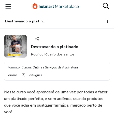
Ir
Ir
Ir
para
para
para
o
o
o
conteúdo
pagamento
rodapé
Destravando o platinado
principal
Destravando o platinado
Rodrigo Ribeiro dos santos
Formato
:
Cursos Online e Serviços de Assinatura
Idioma
:
Português
Neste curso você aprenderá de uma vez por todas a fazer
um platinado perfeito, e sem ardência, usando produtos
que você acha em qualquer farmácia, mercado perto de
você.