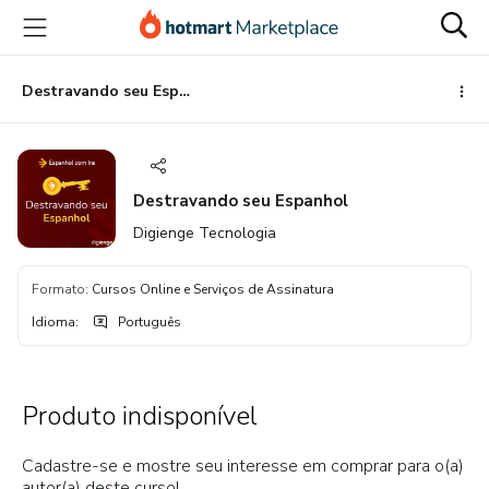
Ir
Ir
Ir
para
para
para
o
o
o
conteúdo
pagamento
rodapé
Destravando seu Espanhol
principal
Destravando seu Espanhol
Digienge Tecnologia
Formato
:
Cursos Online e Serviços de Assinatura
Idioma
:
Português
Produto indisponível
Cadastre-se e mostre seu interesse em comprar para o(a)
autor(a) deste curso!