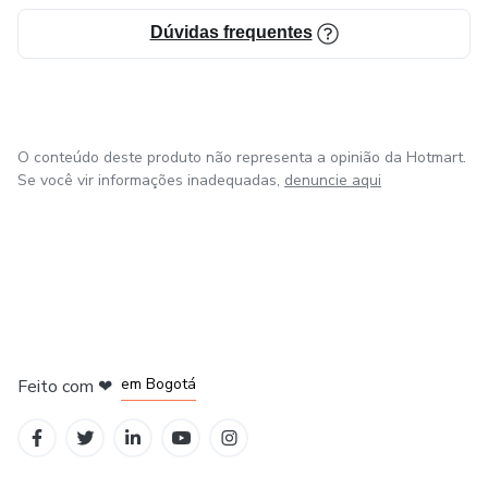
especialistas extremamente comprometidos com a causa
da nossa empresa: impactar positivamente as pessoas ao
Dúvidas frequentes
nosso redor.
O conteúdo deste produto não representa a opinião da Hotmart.
Se você vir informações inadequadas,
denuncie aqui
em Amsterdam
em Madrid
em Bogotá
Feito com
❤
em Belo Horizonte
na Cidade do México