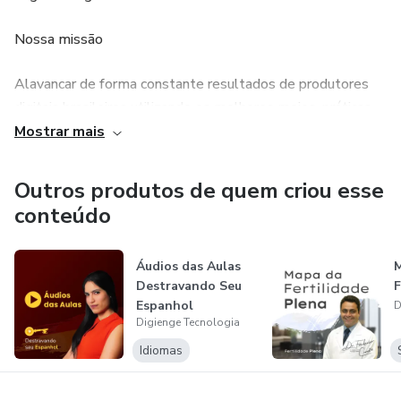
Nossa missão
Alavancar de forma constante resultados de produtores
digitais brasileiros utilizando os melhores meios, práticas,
técnicas e métodos do mercado.
Mostrar mais
Nossos valores
Outros produtos de quem criou esse
conteúdo
Valorização do ser humano, ética, respeito, aprendizado
contínuo, tecnologia, time, produtividade e inovação.
Áudios das Aulas
Destravando Seu
F
Certificados
Espanhol
D
Digienge Tecnologia
Somos parceiros oficiais certificados da Hotmart, experts
Idiomas
em todos os tipos de lançamentos e geração de
autoridade digital. Contamos com um time de