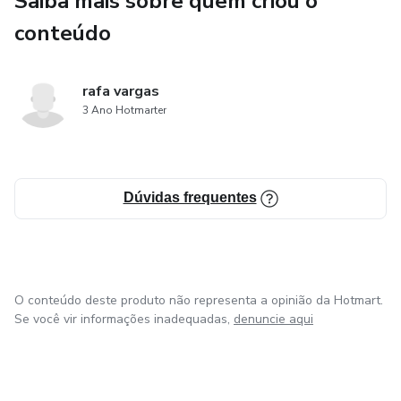
Saiba mais sobre quem criou o
conteúdo
CHAMADAS DE VIDEO, ESTUDOS NO GRAFICO
ESTAREI DISPONIVEL PARA TUDO QUE VOCE
rafa vargas
PRECISAR !
3 Ano Hotmarter
APLICANDO TUDO QUE APRENDER AQUI VOCÊ
TERÁ RESULTADOS POSITIVOS OU SEU DINHEIRO É
Dúvidas frequentes
DEVOLVIDO !!
O conteúdo deste produto não representa a opinião da Hotmart.
Se você vir informações inadequadas,
denuncie aqui