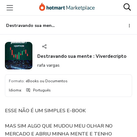
Ir
Ir
Ir
para
para
para
o
o
o
conteúdo
pagamento
rodapé
Destravando sua mente : Viverdecripto
principal
Destravando sua mente : Viverdecripto
rafa vargas
Formato
:
eBooks ou Documentos
Idioma
:
Português
ESSE NÃO É UM SIMPLES E-BOOK
MAS SIM ALGO QUE MUDOU MEU OLHAR NO
MERCADO E ABRIU MINHA MENTE E TENHO