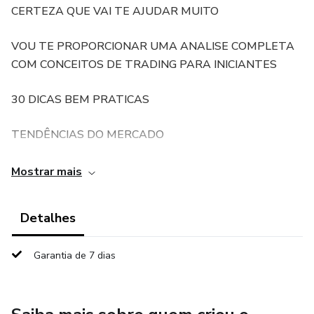
CERTEZA QUE VAI TE AJUDAR MUITO
VOU TE PROPORCIONAR UMA ANALISE COMPLETA
COM CONCEITOS DE TRADING PARA INICIANTES
30 DICAS BEM PRATICAS
TENDÊNCIAS DO MERCADO
REGRAS DE GESTÃO DE BANCA
Mostrar mais
DICAS DE GESTÃO DE PSICOLOGICO
Detalhes
DICAS DE CONFIRMAÇÕES DE ENTRADAS E MUITO
Garantia de 7 dias
MAISI
E SABE QUAL O MELHOR ? TERÁ SUPORTE
DIRETAMENTE COMIGO 24HORAS