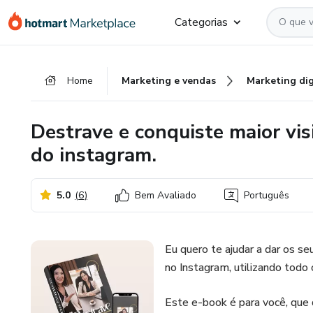
Ir
Ir
Ir
Categorias
para
para
para
o
o
o
conteúdo
pagamento
rodapé
Home
Marketing e vendas
Marketing dig
principal
Destrave e conquiste maior visi
do instagram.
5.0
(
6
)
Bem Avaliado
Português
Eu quero te ajudar a dar os s
no Instagram, utilizando todo 
Este e-book é para você, que 