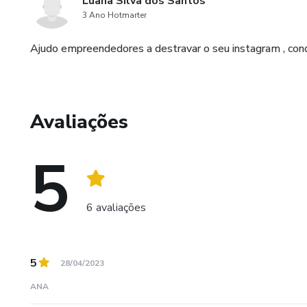
Luana Silva dos Santos
3 Ano Hotmarter
Ajudo empreendedores a destravar o seu instagram , conqui
Avaliações
5
6 avaliações
5
28/04/2023
ANA