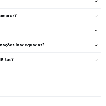
comprar?
rmações inadequadas?
ê-las?