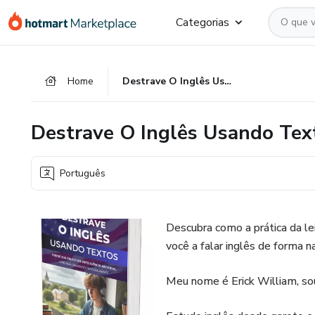
Ir
Ir
Ir
Categorias
para
para
para
o
o
o
conteúdo
pagamento
rodapé
Home
Destrave O Inglês Usando Textos
principal
Destrave O Inglês Usando Tex
Português
Descubra como a prática da leit
você a falar inglês de forma na
Meu nome é Erick William, sou