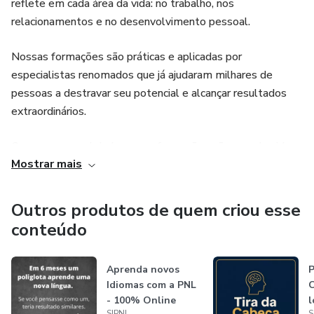
reflete em cada área da vida: no trabalho, nos
relacionamentos e no desenvolvimento pessoal.
Nossas formações são práticas e aplicadas por
especialistas renomados que já ajudaram milhares de
pessoas a destravar seu potencial e alcançar resultados
extraordinários.
Com presença global, nossas formações são reconhecidas
Mostrar mais
mundialmente por sua qualidade, metodologia diferenciada
e foco em resultados.
Outros produtos de quem criou esse
Aqui, você aprende a verdadeira PNL.
conteúdo
Aprenda novos
P
Idiomas com a PNL
C
- 100% Online
l
SIPNL
S