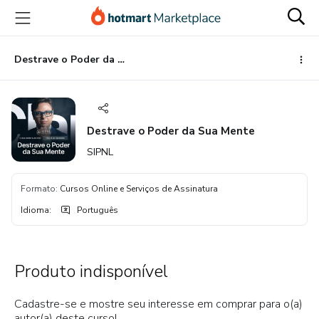
Ir
Ir
Ir
para
para
para
o
o
o
conteúdo
pagamento
rodapé
Destrave o Poder da Sua Mente
principal
Destrave o Poder da Sua Mente
SIPNL
Formato
:
Cursos Online e Serviços de Assinatura
Idioma
:
Português
Produto indisponível
Cadastre-se e mostre seu interesse em comprar para o(a)
autor(a) deste curso!