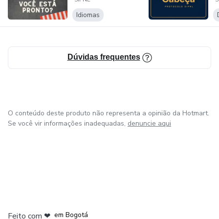
u
Idiomas
Dúvidas frequentes
O conteúdo deste produto não representa a opinião da Hotmart.
Se você vir informações inadequadas,
denuncie aqui
em Amsterdam
em Madrid
em Bogotá
Feito com
❤