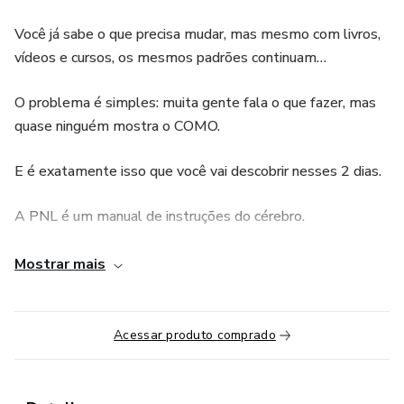
Você já sabe o que precisa mudar, mas mesmo com livros,
vídeos e cursos, os mesmos padrões continuam…
O problema é simples: muita gente fala o que fazer, mas
quase ninguém mostra o COMO.
E é exatamente isso que você vai descobrir nesses 2 dias.
A PNL é um manual de instruções do cérebro.
Um guia prático para entender como sua mente funciona,
Mostrar mais
identificar padrões que te limitam e reprogramar o que
precisa mudar.
Acessar produto comprado