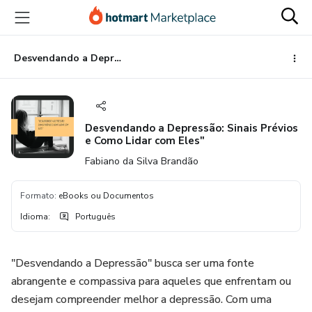
Ir
Ir
Ir
para
para
para
o
o
o
conteúdo
pagamento
rodapé
Desvendando a Depressão: Sinais Prévios e Como Lidar com Eles"
principal
Desvendando a Depressão: Sinais Prévios
e Como Lidar com Eles"
Fabiano da Silva Brandão
Formato
:
eBooks ou Documentos
Idioma
:
Português
"Desvendando a Depressão" busca ser uma fonte
abrangente e compassiva para aqueles que enfrentam ou
desejam compreender melhor a depressão. Com uma