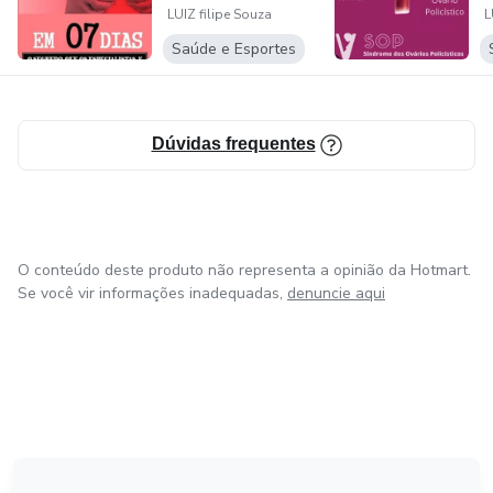
LUIZ filipe Souza
L
Saúde e Esportes
Dúvidas frequentes
O conteúdo deste produto não representa a opinião da Hotmart.
Se você vir informações inadequadas,
denuncie aqui
em Bogotá
em Amsterdam
em Madrid