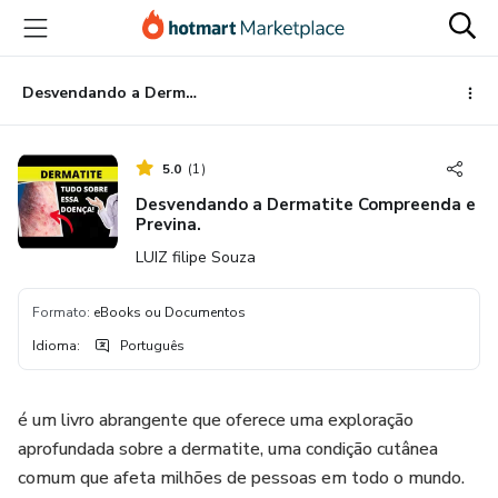
Ir
Ir
Ir
para
para
para
o
o
o
conteúdo
pagamento
rodapé
Desvendando a Dermatite Compreenda e Previna.
principal
5.0
(
1
)
Desvendando a Dermatite Compreenda e
Previna.
LUIZ filipe Souza
Formato
:
eBooks ou Documentos
Idioma
:
Português
é um livro abrangente que oferece uma exploração
aprofundada sobre a dermatite, uma condição cutânea
comum que afeta milhões de pessoas em todo o mundo.