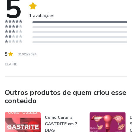
5
1 avaliações
5
31/01/2024
ELAINE
Outros produtos de quem criou esse
conteúdo
Como Curar a
GASTRITE em 7
S
DIAS
O