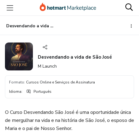
Ir
Ir
Ir
para
para
para
o
o
o
conteúdo
pagamento
rodapé
Desvendando a vida de São José
principal
Desvendando a vida de São José
M Launch
Formato
:
Cursos Online e Serviços de Assinatura
Idioma
:
Português
O Curso Desvendando São José é uma oportunidade única
de mergulhar na vida e na história de São José, o esposo de
Maria e o pai de Nosso Senhor.