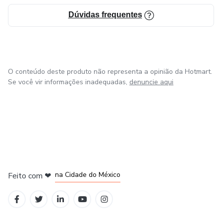
Dúvidas frequentes
O conteúdo deste produto não representa a opinião da Hotmart.
Se você vir informações inadequadas,
denuncie aqui
em Bogotá
em Amsterdam
em Madrid
na Cidade do México
Feito com
❤
em Belo Horizonte