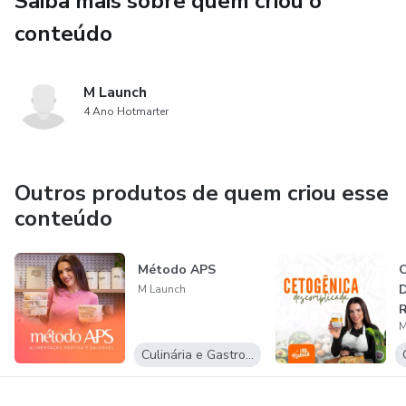
Saiba mais sobre quem criou o
conteúdo
M Launch
4 Ano Hotmarter
Outros produtos de quem criou esse
conteúdo
Método APS
C
D
M Launch
R
M
p
e
Culinária e Gastronomia