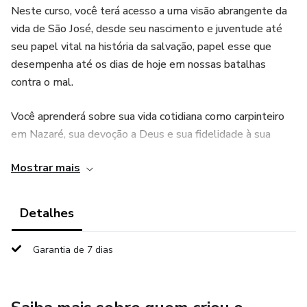
Neste curso, você terá acesso a uma visão abrangente da
vida de São José, desde seu nascimento e juventude até
seu papel vital na história da salvação, papel esse que
desempenha até os dias de hoje em nossas batalhas
contra o mal.
Você aprenderá sobre sua vida cotidiana como carpinteiro
em Nazaré, sua devoção a Deus e sua fidelidade à sua
família.
Mostrar mais
Além disso, você descobrirá como São José foi escolhido
por Deus para ser o guardião dos tesouros de Deus, e
Detalhes
como ele desempenhou um papel fundamental na criação
da Sagrada Família. Você também explorará o significado
Garantia de 7 dias
espiritual de São José para a Igreja Católica e sua
importância como um exemplo de humildade, devoção e
obediência a Deus.