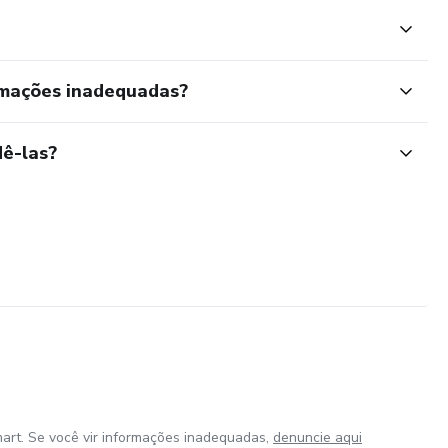
rmações inadequadas?
ê-las?
art. Se você vir informações inadequadas,
denuncie aqui