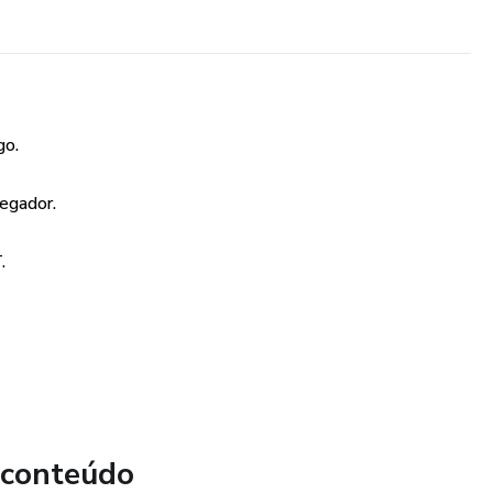
go.
egador.
.
 conteúdo