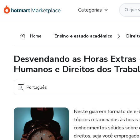
Ir
Ir
Ir
Categorias
para
para
para
o
o
o
conteúdo
pagamento
rodapé
Home
Ensino e estudo acadêmico
Direit
principal
Desvendando as Horas Extras -
Humanos e Direitos dos Traba
Português
Neste guia em formato de e-bo
tópicos relacionados às horas 
conhecimentos sólidos sobre 
direitos, seja você empregado