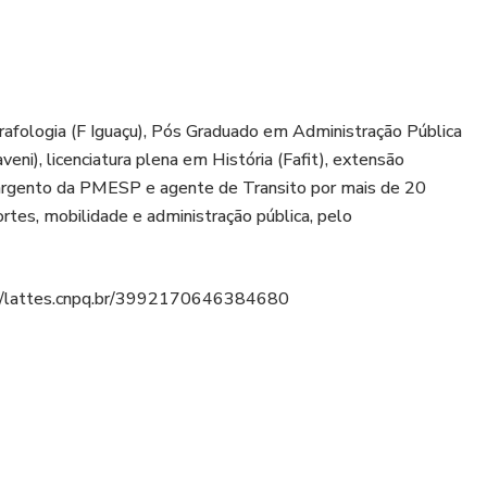
afologia (F Iguaçu), Pós Graduado em Administração Pública
eni), licenciatura plena em História (Fafit), extensão
 Sargento da PMESP e agente de Transito por mais de 20
ortes, mobilidade e administração pública, pelo
p://lattes.cnpq.br/3992170646384680
rasileiro de Coaching.