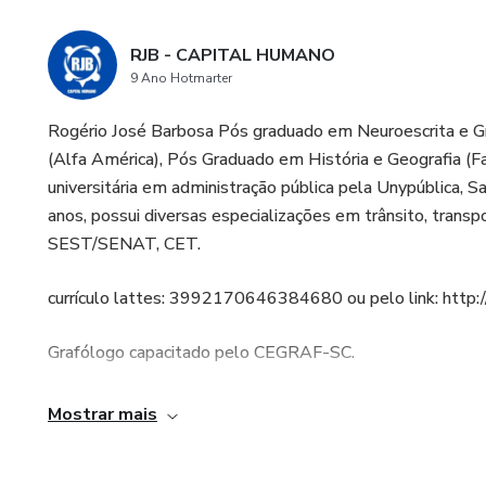
RJB - CAPITAL HUMANO
9 Ano Hotmarter
Rogério José Barbosa Pós graduado em Neuroescrita e Gr
(Alfa América), Pós Graduado em História e Geografia (Fav
universitária em administração pública pela Unypública,
anos, possui diversas especializações em trânsito, transp
SEST/SENAT, CET.
currículo lattes: 3992170646384680 ou pelo link: htt
Grafólogo capacitado pelo CEGRAF-SC.
Analista Comportamental capacitado pelo IBC. Instituto B
Mostrar mais