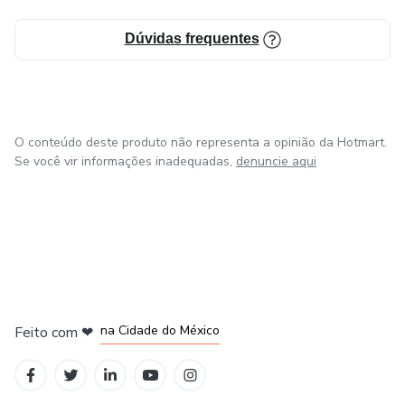
Dúvidas frequentes
O conteúdo deste produto não representa a opinião da Hotmart.
Se você vir informações inadequadas,
denuncie aqui
em Bogotá
em Amsterdam
em Madrid
na Cidade do México
Feito com
❤
em Belo Horizonte