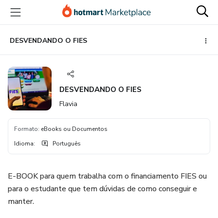
Ir
Ir
Ir
para
para
para
o
o
o
conteúdo
pagamento
rodapé
DESVENDANDO O FIES
principal
DESVENDANDO O FIES
Flavia
Formato
:
eBooks ou Documentos
Idioma
:
Português
E-BOOK para quem trabalha com o financiamento FIES ou
para o estudante que tem dúvidas de como conseguir e
manter.