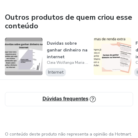
Outros produtos de quem criou esse
conteúdo
Duvidas sobre
F
ganhar dinheiro na
d
internet
i
Cleia Wolfanga Maria da Conceição Severo
Internet
Dúvidas frequentes
O conteúdo deste produto não representa a opinião da Hotmart.