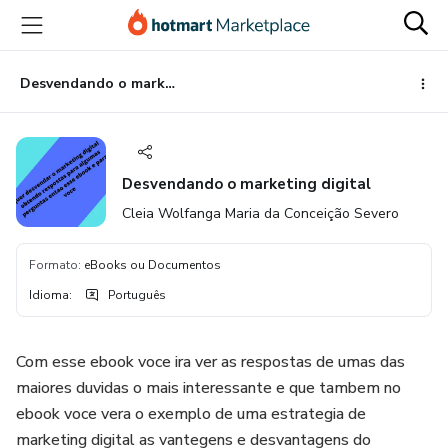
Ir
Ir
Ir
para
para
para
o
o
o
conteúdo
pagamento
rodapé
Desvendando o marketing digital
principal
Desvendando o marketing digital
Cleia Wolfanga Maria da Conceição Severo
Formato
:
eBooks ou Documentos
Idioma
:
Português
Com esse ebook voce ira ver as respostas de umas das
maiores duvidas o mais interessante e que tambem no
ebook voce vera o exemplo de uma estrategia de
marketing digital as vantegens e desvantagens do