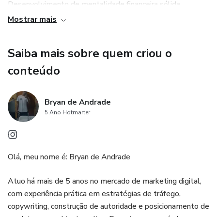
Desenvolvimento de mentalidade financeira sólida
Mostrar mais
Acesso a técnicas de geração de renda passiva
Saiba mais sobre quem criou o
Ferramentas e planilhas prontas para aplicar no dia a dia
conteúdo
Foco em independência financeira de forma estruturada
Bryan de Andrade
Material atualizado com as condições atuais do merca
5 Ano Hotmarter
Olá, meu nome é: Bryan de Andrade
Atuo há mais de 5 anos no mercado de marketing digital,
com experiência prática em estratégias de tráfego,
copywriting, construção de autoridade e posicionamento de