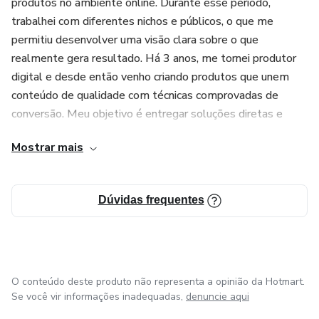
produtos no ambiente online. Durante esse período,
trabalhei com diferentes nichos e públicos, o que me
permitiu desenvolver uma visão clara sobre o que
realmente gera resultado. Há 3 anos, me tornei produtor
digital e desde então venho criando produtos que unem
conteúdo de qualidade com técnicas comprovadas de
conversão. Meu objetivo é entregar soluções diretas e
aplicáveis para quem busca transformar conhecimento em
Mostrar mais
lucro. Acredito que com método, clareza e ação
estratégica, qualquer pessoa pode alcançar a liberdade
financeira. Meus produtos são pensados para quem
Dúvidas frequentes
valoriza resultado e não tem tempo a perder.
O conteúdo deste produto não representa a opinião da Hotmart.
Se você vir informações inadequadas,
denuncie aqui