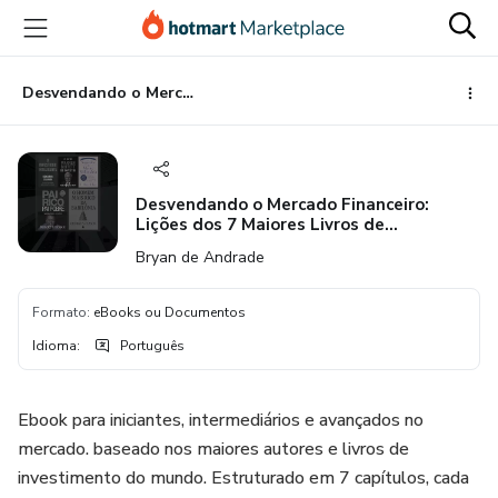
Ir
Ir
Ir
para
para
para
o
o
o
conteúdo
pagamento
rodapé
Desvendando o Mercado Financeiro: Lições dos 7 Maiores Livros de Investimento
principal
Desvendando o Mercado Financeiro:
Lições dos 7 Maiores Livros de
Investimento
Bryan de Andrade
Formato
:
eBooks ou Documentos
Idioma
:
Português
Ebook para iniciantes, intermediários e avançados no
mercado. baseado nos maiores autores e livros de
investimento do mundo. Estruturado em 7 capítulos, cada