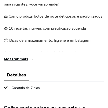
para iniciantes, você vai aprender:
🍰 Como produzir bolos de pote deliciosos e padronizados
🧁 10 receitas incríveis com precificação sugerida
📦 Dicas de armazenamento, higiene e embalagem
📱 Estratégias de marketing digital e vendas
Mostrar mais
💡 Técnicas para precificar corretamente e ter lucro real
Detalhes
Seja para empreender de casa, aumentar sua renda ou
começar seu próprio negócio, este guia vai te conduzir
Garantia de 7 dias
pelos primeiros passos até a construção de um cardápio
atrativo e profissional.