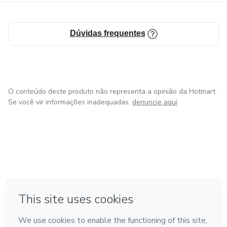
Dúvidas frequentes
O conteúdo deste produto não representa a opinião da Hotmart.
Se você vir informações inadequadas,
denuncie aqui
em Bogotá
em Amsterdam
em Madrid
na Cidade do México
Feito com
❤
em Belo Horizonte