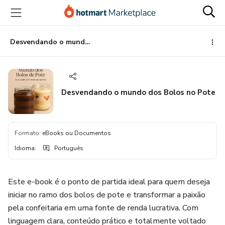
Ir
Ir
Ir
para
para
para
o
o
o
conteúdo
pagamento
rodapé
Desvendando o mundo dos Bolos no Pote
principal
Desvendando o mundo dos Bolos no Pote
Formato
:
eBooks ou Documentos
Idioma
:
Português
Este e-book é o ponto de partida ideal para quem deseja
iniciar no ramo dos bolos de pote e transformar a paixão
pela confeitaria em uma fonte de renda lucrativa. Com
linguagem clara, conteúdo prático e totalmente voltado