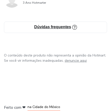
3 Ano Hotmarter
Dúvidas frequentes
O conteúdo deste produto não representa a opinião da Hotmart.
Se você vir informações inadequadas,
denuncie aqui
em Bogotá
em Amsterdam
em Madrid
na Cidade do México
Feito com
❤