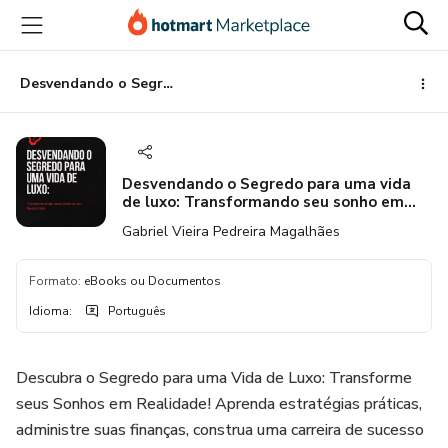
Ir
Ir
Ir
para
para
para
o
o
o
conteúdo
pagamento
rodapé
Desvendando o Segredo para uma vida de luxo: Transformando seu sonho em realidade!
principal
Desvendando o Segredo para uma vida
de luxo: Transformando seu sonho em
realidade!
Gabriel Vieira Pedreira Magalhães
Formato
:
eBooks ou Documentos
Idioma
:
Português
Descubra o Segredo para uma Vida de Luxo: Transforme
seus Sonhos em Realidade! Aprenda estratégias práticas,
administre suas finanças, construa uma carreira de sucesso