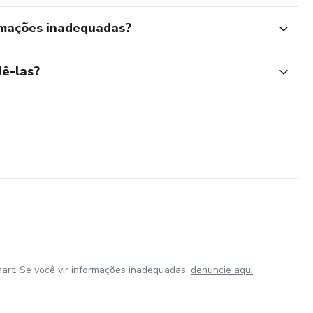
rmações inadequadas?
ê-las?
art. Se você vir informações inadequadas,
denuncie aqui