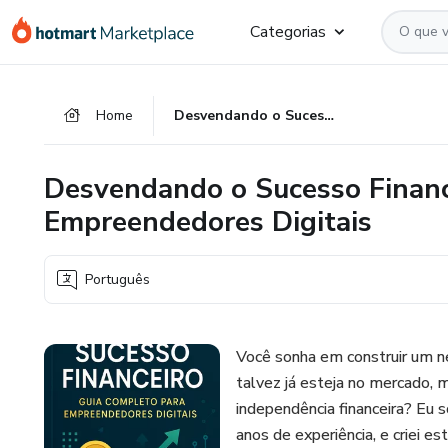
Ir
Ir
Ir
Categorias
para
para
para
o
o
o
conteúdo
pagamento
rodapé
Home
Desvendando o Sucesso Financeiro: Guia Completo para Empreendedores Digitais
principal
Desvendando o Sucesso Financ
Empreendedores Digitais
Português
Você sonha em construir um ne
talvez já esteja no mercado, 
independência financeira? Eu 
anos de experiência, e criei 