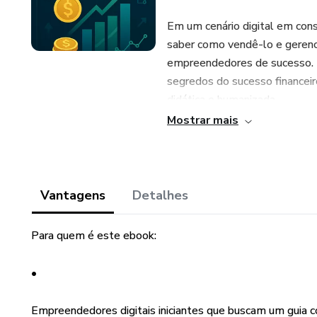
Em um cenário digital em cons
saber como vendê-lo e gerenci
empreendedores de sucesso. 
segredos do sucesso financei
didática e humanizada.
Mostrar mais
Este ebook não é apenas um g
mãos o conhecimento e as ferr
sólido, lucrativo e que te pro
Gabriel Miranda, estarei com 
Vantagens
Detalhes
O que você vai aprender nest
Para quem é este ebook:
-Mentalidade de Sucesso
•
-Identificação de Oportunidad
Empreendedores digitais iniciantes que buscam um guia c