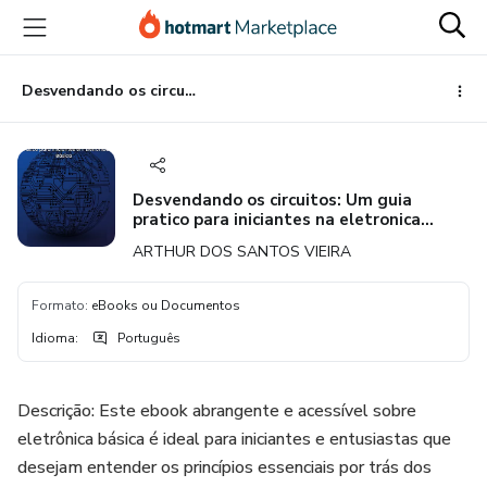
Ir
Ir
Ir
para
para
para
o
o
o
conteúdo
pagamento
rodapé
Desvendando os circuitos: Um guia pratico para iniciantes na eletronica basica
principal
Desvendando os circuitos: Um guia
pratico para iniciantes na eletronica
basica
ARTHUR DOS SANTOS VIEIRA
Formato
:
eBooks ou Documentos
Idioma
:
Português
Descrição: Este ebook abrangente e acessível sobre
eletrônica básica é ideal para iniciantes e entusiastas que
desejam entender os princípios essenciais por trás dos