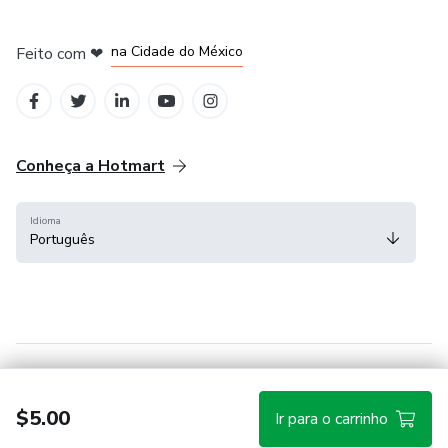
em Bogotá
em Amsterdam
em Madrid
na Cidade do México
Feito com
❤
em Belo Horizonte
Conheça a Hotmart
Idioma
Português
Central de ajuda
Termos
Privacidade
Cookies
$5.00
Ir para o carrinho
Hotmart — 2011-2026 © Todos os direitos reservados.