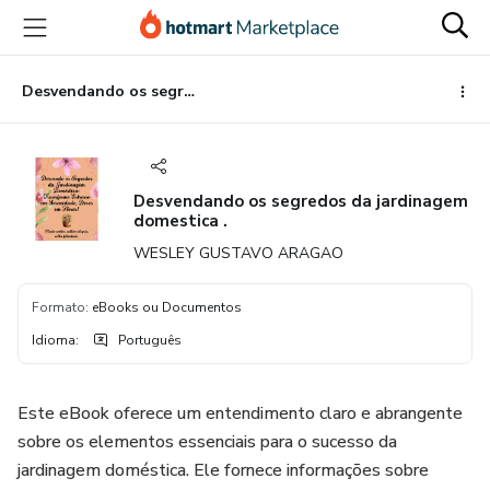
Ir
Ir
Ir
para
para
para
o
o
o
conteúdo
pagamento
rodapé
Desvendando os segredos da jardinagem domestica .
principal
Desvendando os segredos da jardinagem
domestica .
WESLEY GUSTAVO ARAGAO
Formato
:
eBooks ou Documentos
Idioma
:
Português
Este eBook oferece um entendimento claro e abrangente
sobre os elementos essenciais para o sucesso da
jardinagem doméstica. Ele fornece informações sobre