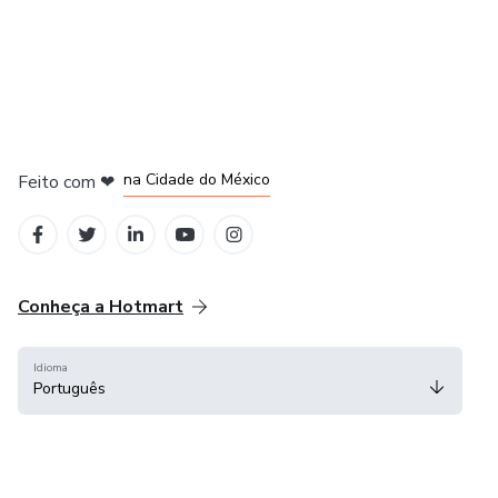
em Bogotá
em Amsterdam
em Madrid
na Cidade do México
Feito com
❤
em Belo Horizonte
Conheça a Hotmart
Idioma
Português