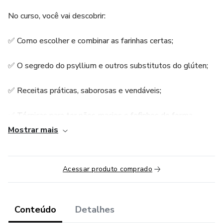
No curso, você vai descobrir:
✅ Como escolher e combinar as farinhas certas;
✅ O segredo do psyllium e outros substitutos do glúten;
✅ Receitas práticas, saborosas e vendáveis;
✅ Técnicas para ter pães macios e fofinhos de forma
consistente;
Mostrar mais
✅ Como transformar essa habilidade em uma nova fonte
de renda.
Acessar produto comprado
Conteúdo
Detalhes