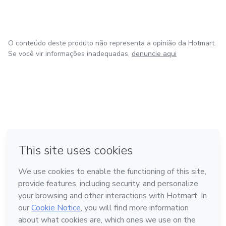
O conteúdo deste produto não representa a opinião da Hotmart.
Se você vir informações inadequadas,
denuncie aqui
em Amsterdam
em Madrid
em Bogotá
Feito com
❤
em Belo Horizonte
na Cidade do México
Conheça a Hotmart