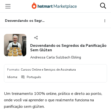
Ir
Ir
Ir
para
para
para
o
o
o
conteúdo
pagamento
rodapé
Desvendando os Segredos da Panificação Sem Glúten
principal
Desvendando os Segredos da Panificação
Sem Glúten
Andressa Carla Sulzbach Ebling
Formato
:
Cursos Online e Serviços de Assinatura
Idioma
:
Português
Um treinamento 100% online, prático e direto ao ponto,
onde você vai aprender o que realmente funciona na
panificação sem glúten.