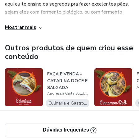
aqui eu te ensino os segredos pra fazer excelentes pães,
sejam eles com fermento biológico, ou com fermento
natural. Através do manuseio correto e criação de pré-
Mostrar mais
fermentações, o fermento biológico se transforma em
algo extremamente benéfico a sua saúde. Vem aprender
comigo!
Outros produtos de quem criou esse
conteúdo
FAÇA E VENDA -
F
CATARINA DOCE E
SALGADA
Andressa Carla Sulzbach Ebling
Culinária e Gastronomia
Dúvidas frequentes