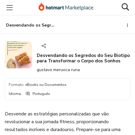
Ir
Ir
Ir
para
para
para
o
o
o
conteúdo
pagamento
rodapé
Desvendando os Segredos do Seu Biotipo para Transformar o Corpo dos Sonhos
principal
Desvendando os Segredos do Seu Biotipo
para Transformar o Corpo dos Sonhos
gustavo meruoca runa
Formato
:
eBooks ou Documentos
Idioma
:
Português
Desvende as estratégias personalizadas que vão
revolucionar a sua jornada fitness, proporcionando
resultados incríveis e duradouros. Prepare-se para uma