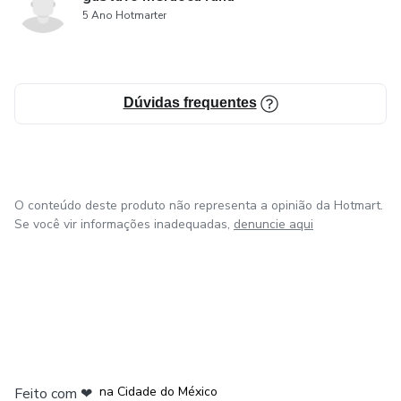
5 Ano Hotmarter
Dúvidas frequentes
O conteúdo deste produto não representa a opinião da Hotmart.
Se você vir informações inadequadas,
denuncie aqui
em Bogotá
em Amsterdam
em Madrid
na Cidade do México
Feito com
❤