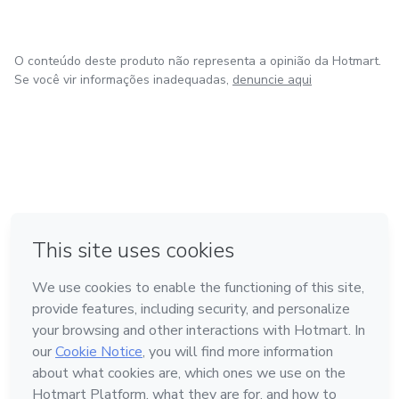
O conteúdo deste produto não representa a opinião da Hotmart.
Se você vir informações inadequadas,
denuncie aqui
em Amsterdam
em Madrid
em Bogotá
Feito com
❤
em Belo Horizonte
na Cidade do México
Conheça a Hotmart
Idioma