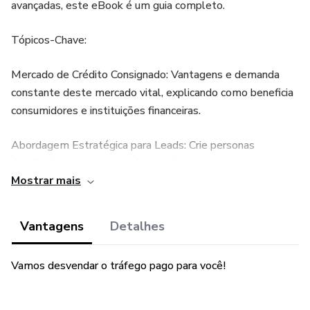
avançadas, este eBook é um guia completo.
Tópicos-Chave:
Mercado de Crédito Consignado: Vantagens e demanda
constante deste mercado vital, explicando como beneficia
consumidores e instituições financeiras.
Abordagem Estratégica para Leads: Crie personas
detalhadas, segmente e desenvolva mensagens atraentes
Mostrar mais
para atrair leads qualificados.
Anúncios Persuasivos: Crie anúncios atrativos com copy
Vantagens
Detalhes
relevante e imagens autênticas que enfatizem os
benefícios dos produtos.
Vamos desvendar o tráfego pago para você!
Segmentação Avançada: Estratégias de segmentação por
idade, localização, interesses financeiros e comportamento