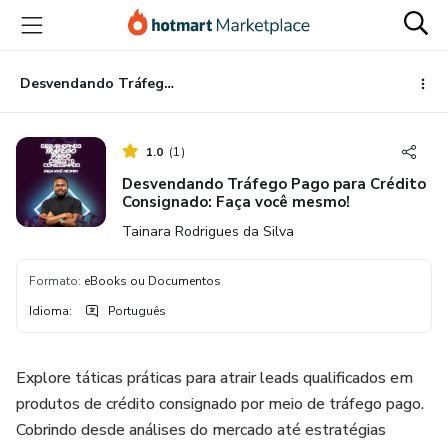
Ir
Ir
Ir
para
para
para
o
o
o
conteúdo
pagamento
rodapé
Desvendando Tráfego Pago para Crédito Consignado: Faça você mesmo!
principal
1.0
(
1
)
Desvendando Tráfego Pago para Crédito
Consignado: Faça você mesmo!
Tainara Rodrigues da Silva
Formato
:
eBooks ou Documentos
Idioma
:
Português
Explore táticas práticas para atrair leads qualificados em
produtos de crédito consignado por meio de tráfego pago.
Cobrindo desde análises do mercado até estratégias