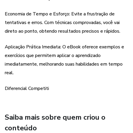
Como criar prompts que capturam exatamente o que você
Economia de Tempo e Esforço: Evite a frustração de
deseja e geram respostas precisas e úteis.
tentativas e erros. Com técnicas comprovadas, você vai
direto ao ponto, obtendo resultados precisos e rápidos.
Erros comuns a serem evitados e como transformar falhas
em oportunidades de aprendizado.
Aplicação Prática Imediata: O eBook oferece exemplos e
exercícios que permitem aplicar o aprendizado
Exemplos práticos e exercícios que tornarão suas
imediatamente, melhorando suas habilidades em tempo
conversas com o ChatGPT mais produtivas e impactantes.
real.
Dicas avançadas para personalizar seus prompts e adaptá-
Diferencial Competiti
los a diferentes contextos e necessidades.
Imagine só: você, dominando o ChatGPT, criando
conteúdos de alta qualidade, desenvolvendo ideias
Saiba mais sobre quem criou o
inovadoras e resolvendo problemas complexos com
conteúdo
facilidade. Esse é o poder que você terá em mãos ao