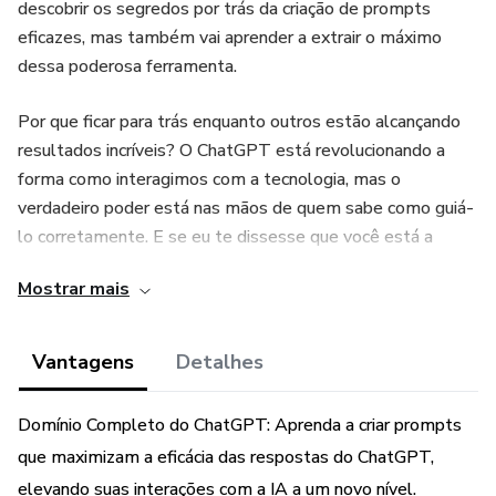
descobrir os segredos por trás da criação de prompts
eficazes, mas também vai aprender a extrair o máximo
dessa poderosa ferramenta.
Por que ficar para trás enquanto outros estão alcançando
resultados incríveis? O ChatGPT está revolucionando a
forma como interagimos com a tecnologia, mas o
verdadeiro poder está nas mãos de quem sabe como guiá-
lo corretamente. E se eu te dissesse que você está a
apenas um passo de dominar essa habilidade?
Mostrar mais
Neste eBook, você encontrará técnicas exclusivas e
estratégias testadas para criar prompts que realmente
Vantagens
Detalhes
funcionam. Seja você um iniciante querendo começar com o
pé direito ou alguém mais experiente buscando aperfeiçoar
Domínio Completo do ChatGPT: Aprenda a criar prompts
suas habilidades, este guia é para você!
que maximizam a eficácia das respostas do ChatGPT,
elevando suas interações com a IA a um novo nível.
O que você vai aprender: