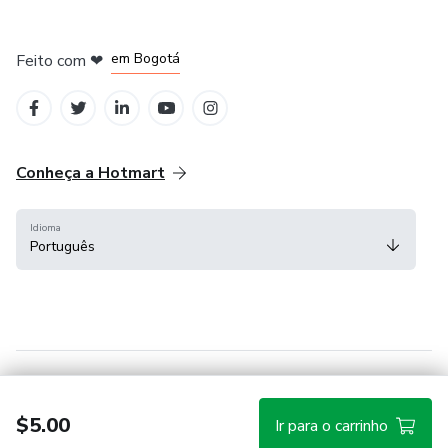
em Amsterdam
em Madrid
em Bogotá
Feito com
❤
em Belo Horizonte
na Cidade do México
Conheça a Hotmart
Idioma
Português
Central de ajuda
Termos
Privacidade
Cookies
$5.00
Ir para o carrinho