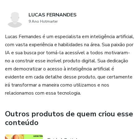
seguir as estratégias detalhadas neste eBook.
LUCAS FERNANDES
Mas atenção! Este é um conhecimento que poucos
9 Ano Hotmarter
dominam e que pode colocar você à frente no uso dessa
tecnologia. Não perca tempo! Cada minuto que passa é
Lucas Fernandes é um especialista em inteligência artificial,
uma oportunidade perdida de transformar a maneira como
com vasta experiência e habilidades na área. Sua paixão por
você interage com a inteligência artificial.
IA e sua busca por torná-la acessível a todos motivaram-
no a construir esse incrível produto digital. Sua dedicação
Garanta já o seu exemplar e comece a revolucionar suas
em democratizar o acesso à inteligência artificial é
interações com o ChatGPT. Este é o guia definitivo que
evidente em cada detalhe desse produto, que certamente
você estava esperando para desbloquear o verdadeiro
irá transformar a maneira como utilizamos e nos
potencial dos prompts perfeitos. Venha para o FUTURO!
relacionamos com essa tecnologia.
Outros produtos de quem criou esse
conteúdo