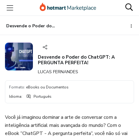
Ir
Ir
Ir
para
para
para
o
o
o
conteúdo
pagamento
rodapé
Desvende o Poder do ChatGPT: A PERGUNTA PERFEITA!
principal
Desvende o Poder do ChatGPT: A
PERGUNTA PERFEITA!
LUCAS FERNANDES
Formato
:
eBooks ou Documentos
Idioma
:
Português
Você já imaginou dominar a arte de conversar com a
inteligência artificial mais avançada do mundo? Com o
eBook “ChatGPT - A pergunta perfeita”, você não só vai