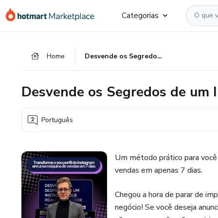
Ir
Ir
Ir
Categorias
para
para
para
o
o
o
conteúdo
pagamento
rodapé
Home
Desvende os Segredos de um Instagram que realmente vende!
principal
Desvende os Segredos de um I
Português
Um método prático para você o
vendas em apenas 7 dias.
Chegou a hora de parar de im
negócio! Se você deseja anunci