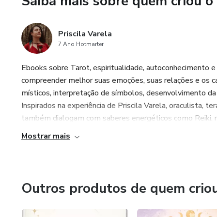
Saiba mais sobre quem criou o
Por que ler este guia?
A maioria das mulheres tenta 
Priscila Varela
este e-book, você aplicará a 
7 Ano Hotmarter
você terá clareza sobre os seu
Ebooks sobre Tarot, espiritualidade, autoconhecimento e
descansar ou brilhar, e conqu
compreender melhor suas emoções, suas relações e os c
corpo.
místicos, interpretação de símbolos, desenvolvimento da in
Ideal para: Mulheres que sof
Inspirados na experiência de Priscila Varela, oraculista, te
com a sua feminilidade ou que
também dialogam com saberes energéticos como Reiki, radi
saúde e energia.
Mostrar mais
Sua jornada de autoconhecime
Outros produtos de quem crio