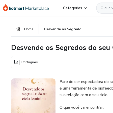
Ir
Ir
Ir
Categorias
para
para
para
o
o
o
conteúdo
pagamento
rodapé
Home
Desvende os Segredos do seu Ciclo Feminino
principal
Desvende os Segredos do seu 
Português
Pare de ser espectadora do se
é uma ferramenta de biofeedba
sua relação com o seu ciclo.
O que você vai encontrar: