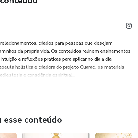
 conteúdo
encaixar o seu ritmo nos padrões lineares do mundo. Com
"Regra dos 3 Ciclos": em apenas três meses de observação,
s gatilhos emocionais, saberá os melhores dias para criar,
 relacionamentos, criados para pessoas que desejam
istará uma liberdade baseada no conhecimento real do seu
aminhos da própria vida. Os conteúdos reúnem ensinamentos
tuição e reflexões práticas para aplicar no dia a dia.
rem com oscilações de humor, que desejam maior conexão
rapeuta holística e criadora do projeto Guaraci, os materiais
 procuram uma forma natural e visual de entender a sua
estesia e consciência espiritual...
nto começa agora. Ba
u esse conteúdo