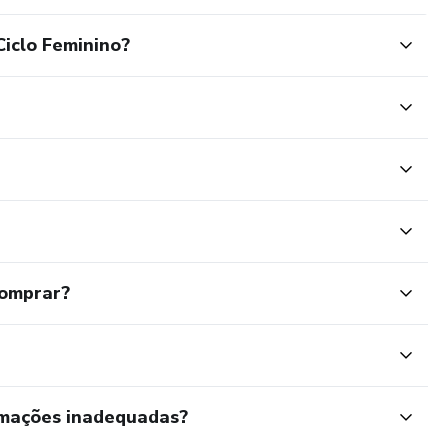
iclo Feminino?
comprar?
rmações inadequadas?