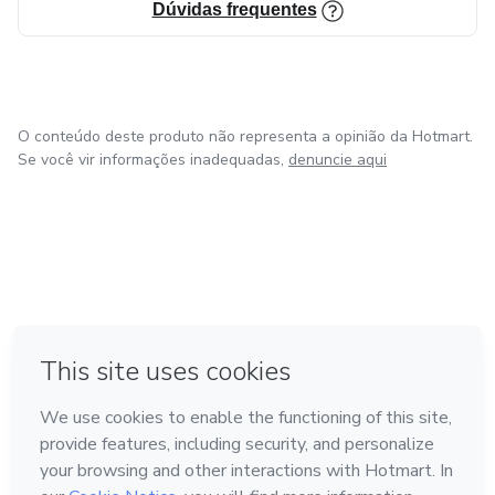
Dúvidas frequentes
O conteúdo deste produto não representa a opinião da Hotmart.
Se você vir informações inadequadas,
denuncie aqui
em Amsterdam
em Madrid
em Bogotá
Feito com
❤
em Belo Horizonte
na Cidade do México
Conheça a Hotmart