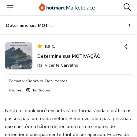
Ir
Ir
Ir
para
para
para
o
o
o
conteúdo
pagamento
rodapé
Determine sua MOTIVAÇÃO
principal
5.0
(
1
)
Determine sua MOTIVAÇÃO
Rai Vicente Carvalho
Formato
:
eBooks ou Documentos
Idioma
:
Português
Neste e-book você encontrará de forma rápida e prática os
passos para uma vida melhor. Sendo voltado para pessoas
que não têm o hábito de ler, uma forma simples de
entender e principalmente fácil de ser aplicada. Escrevi da