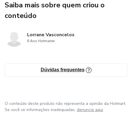
Saiba mais sobre quem criou o
diminuir os efeitos da alopécia androgenética.
conteúdo
Lorrane Vasconcelos
6 Ano Hotmarter
Dúvidas frequentes
O conteúdo deste produto não representa a opinião da Hotmart.
Se você vir informações inadequadas,
denuncie aqui