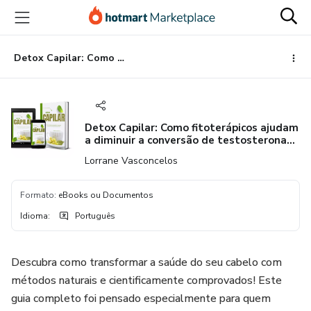
Ir
Ir
Ir
para
para
para
o
o
o
conteúdo
pagamento
rodapé
Detox Capilar: Como fitoterápicos ajudam a diminuir a conversão de testosterona em DHT
principal
Detox Capilar: Como fitoterápicos ajudam
a diminuir a conversão de testosterona
em DHT
Lorrane Vasconcelos
Formato
:
eBooks ou Documentos
Idioma
:
Português
Descubra como transformar a saúde do seu cabelo com
métodos naturais e cientificamente comprovados! Este
guia completo foi pensado especialmente para quem