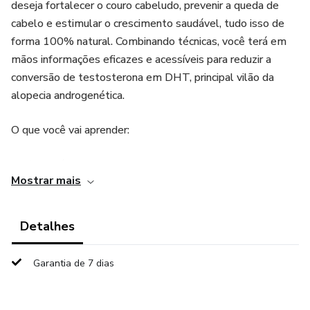
deseja fortalecer o couro cabeludo, prevenir a queda de
cabelo e estimular o crescimento saudável, tudo isso de
forma 100% natural. Combinando técnicas, você terá em
mãos informações eficazes e acessíveis para reduzir a
conversão de testosterona em DHT, principal vilão da
alopecia androgenética.
O que você vai aprender:
Os fitoterápicos mais poderosos para combater a queda
Mostrar mais
de cabelo.
Estratégias naturais para diminuir a conversão de
Detalhes
testosterona em DHT.
Garantia de 7 dias
Este e-book é a chave para desbloquear um cabelo mais
forte e saudável de dentro para fora. Não perca a
oportunidade de revolucionar seus cuidados capilares e