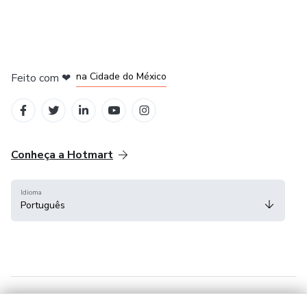
em Bogotá
em Amsterdam
em Madrid
na Cidade do México
Feito com
❤
em Belo Horizonte
Conheça a Hotmart
Idioma
Português