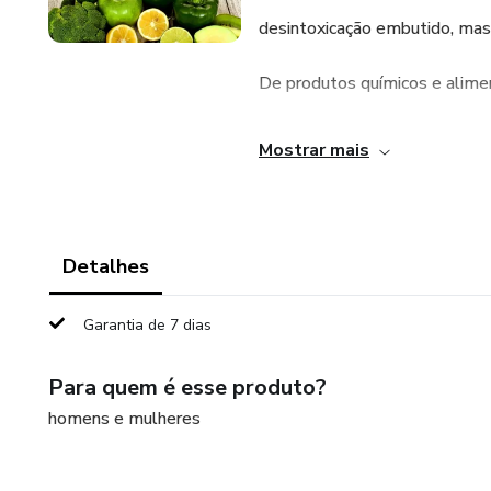
desintoxicação embutido, mas h
De produtos químicos e alime
diariamente a poluentes que
Mostrar mais
volta, nosso corpo, muitas vez
pode acabar causando proble
Detalhes
física.
Garantia de 7 dias
Quando nosso organismo está c
Para quem é esse produto?
tenta continuamente combat
homens e mulheres
de cura, e isso pode resultar 