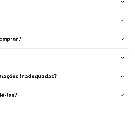
comprar?
rmações inadequadas?
ê-las?