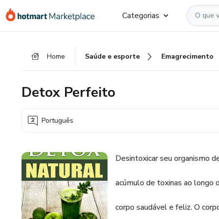
Ir
Ir
Ir
Categorias
para
para
para
o
o
o
conteúdo
pagamento
rodapé
Home
Saúde e esporte
Emagrecimento
principal
Detox Perfeito
Português
Desintoxicar seu organismo de
acúmulo de toxinas ao longo 
corpo saudável e feliz. O co