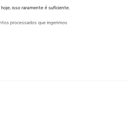
oje, isso raramente é suficiente.
ntos processados que ingerimos
 se acumulam continuamente à nossa
es, não é capaz de lidar com isso, o que
mas graves à nossa saúde mental e
heio de toxinas não-naturais, ele
ê-las. Nós estamos em constante modo
em corpos letárgicos e exaustos. Essas