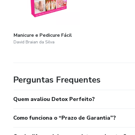
Certifique-se de consultar s
qualquer programa detox e sig
Manicure e Pedicure Fácil
contidas no plano que você esc
David Braian da Silva
No relatório a seguir, discuti
que você poderá seguir para 
Perguntas Frequentes
Quem avaliou Detox Perfeito?
Como funciona o “Prazo de Garantia”?