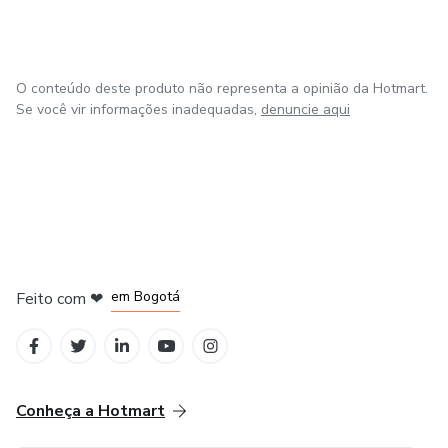
O conteúdo deste produto não representa a opinião da Hotmart.
Se você vir informações inadequadas,
denuncie aqui
em Amsterdam
em Madrid
em Bogotá
Feito com
❤
em Belo Horizonte
na Cidade do México
Conheça a Hotmart