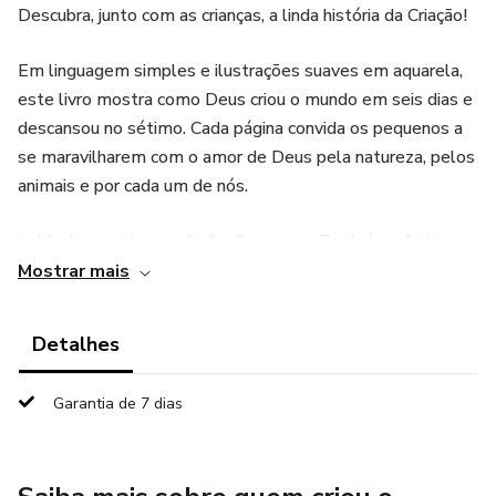
Descubra, junto com as crianças, a linda história da Criação!
Em linguagem simples e ilustrações suaves em aquarela,
este livro mostra como Deus criou o mundo em seis dias e
descansou no sétimo. Cada página convida os pequenos a
se maravilharem com o amor de Deus pela natureza, pelos
animais e por cada um de nós.
✨ Ideal para crianças de 3 a 6 anos, o eBook é perfeito
para:
Mostrar mais
Leitura antes de dormir 🌙
Detalhes
Momentos em família 💛
Garantia de 7 dias
Aulas bíblicas infantis na igreja ou em casa ⛪
Uma forma encantadora e educativa de ensinar às crianças