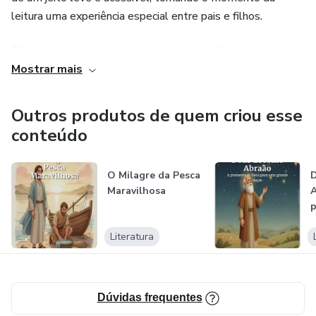
leitura uma experiência especial entre pais e filhos.
💛 Aqui, acreditamos que aprender sobre Deus pode ser
Mostrar mais
doce, inspirador e cheio de significado para toda a família.
Outros produtos de quem criou esse
conteúdo
O Milagre da Pesca
D
Maravilhosa
A
p
p
Literatura
n
Dúvidas frequentes