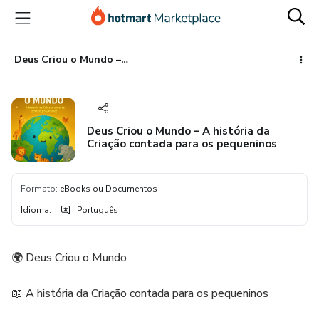
Ir
Ir
Ir
para
para
para
o
o
o
conteúdo
pagamento
rodapé
Deus Criou o Mundo – A história da Criação contada para os pequeninos
principal
Deus Criou o Mundo – A história da
Criação contada para os pequeninos
Formato
:
eBooks ou Documentos
Idioma
:
Português
🌍 Deus Criou o Mundo
📖 A história da Criação contada para os pequeninos