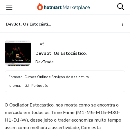
Ir
Ir
Ir
para
para
para
o
o
o
conteúdo
pagamento
rodapé
DevBot, Os Estocástico.
principal
DevBot, Os Estocástico.
DevTrade
Formato
:
Cursos Online e Serviços de Assinatura
Idioma
:
Português
O Oscilador Estocástico, nos mosta como se encontra o
mercado em todos os Time Frime (M1-M5-M15-M30-
H1-D1-W), desse jeito o trader economiza muito tempo
assim como melhora a assertividade, Com esta