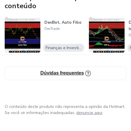
conteúdo
DevBot, Auto Fibo
D
I
DevTrade
D
Finanças e Investimentos
Dúvidas frequentes
O conteúdo deste produto não representa a opinião da Hotmart.
Se você vir informações inadequadas,
denuncie aqui