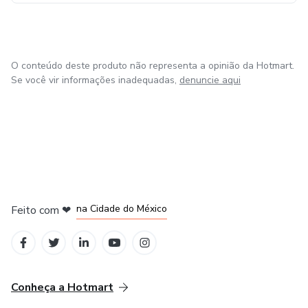
O conteúdo deste produto não representa a opinião da Hotmart.
Se você vir informações inadequadas,
denuncie aqui
em Bogotá
em Amsterdam
em Madrid
na Cidade do México
Feito com
❤
em Belo Horizonte
Conheça a Hotmart