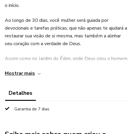
o início.
Ao longo de 30 dias, você mulher será guiada por
devocionais e tarefas práticas, que não apenas te ajudará a
restaurar sua visão de si mesma, mas também a alinhar
seu coração com a verdade de Deus.
Assim como no Jardim do Éden, onde Deus criou o homem
e a mulher à sua imagem e semelhança, este é um
Mostrar mais
chamado para que você, mulher, descubra e viva a
plenitude de quem você é em Cristo!
Detalhes
Garantia de 7 dias