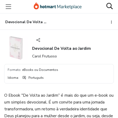
Ir
Ir
Ir
para
para
para
o
o
o
conteúdo
pagamento
rodapé
Devocional De Volta ao Jardim
principal
Devocional De Volta ao Jardim
Carol Frutuoso
Formato
:
eBooks ou Documentos
Idioma
:
Português
O Ebook "De Volta ao Jardim” é mais do que um e-book ou
um simples devocional. É um convite para uma jornada
transformadora, um retorno à verdadeira identidade que
Deus planejou para a mulher desde o jardim, ou seja, desde