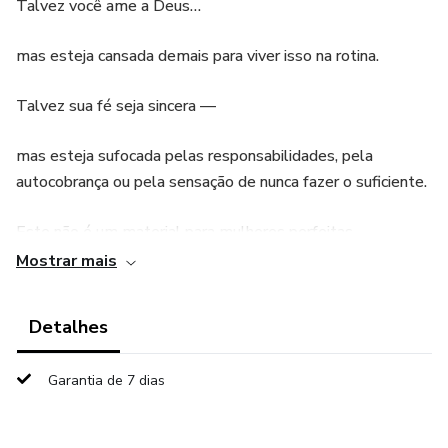
Talvez você ame a Deus…
mas esteja cansada demais para viver isso na rotina.
Talvez sua fé seja sincera —
mas esteja sufocada pelas responsabilidades, pela
autocobrança ou pela sensação de nunca fazer o suficiente.
Este não é um material para mulheres perfeitas.
Mostrar mais
É para mulheres reais.
Detalhes
Durante 7 dias, você será conduzida por reflexões
profundas e acolhedoras que ajudam a reconhecer Deus
Garantia de 7 dias
nos caminhos comuns da sua vida — na casa, no trabalho,
no silêncio, no cansaço.