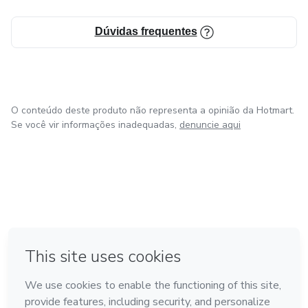
Talvez precise apenas caminhar… enquanto Ele te
Dúvidas frequentes
transforma.
O conteúdo deste produto não representa a opinião da Hotmart.
Se você vir informações inadequadas,
denuncie aqui
em Amsterdam
em Madrid
em Bogotá
Feito com
❤
em Belo Horizonte
na Cidade do México