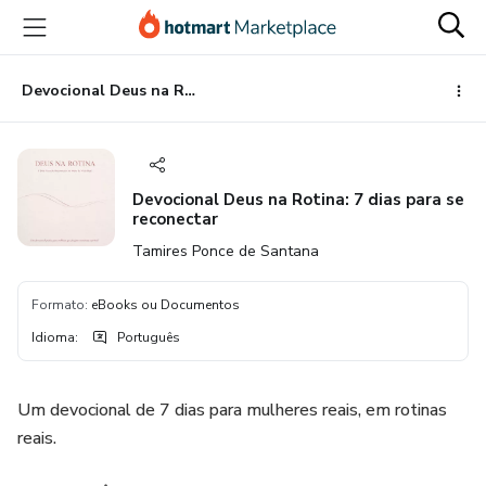
Ir
Ir
Ir
para
para
para
o
o
o
conteúdo
pagamento
rodapé
Devocional Deus na Rotina: 7 dias para se reconectar
principal
Devocional Deus na Rotina: 7 dias para se
reconectar
Tamires Ponce de Santana
Formato
:
eBooks ou Documentos
Idioma
:
Português
Um devocional de 7 dias para mulheres reais, em rotinas
reais.