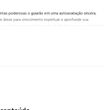
ntas poderosas o guiarão em uma autoavaliação sincera,
e áreas para crescimento espiritual e aprofunde sua
 um convite para um tempo de oração fervorosa, profetizando
as as áreas da sua vida.
istrações e aproveite esta jornada única para ouvir a voz de
 se firme na fé e
rmação divina que o espera.