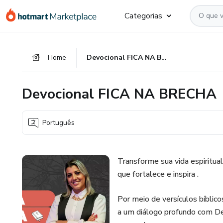
Ir
Ir
Ir
Categorias
para
para
para
o
o
o
conteúdo
pagamento
rodapé
Home
Devocional FICA NA BRECHA
principal
Devocional FICA NA BRECHA
Português
Transforme sua vida espiritua
que fortalece e inspira .
Por meio de versículos bíblico
a um diálogo profundo com Deu