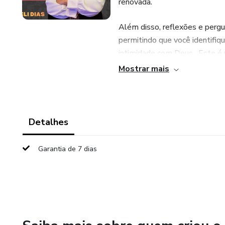
renovada.
Além disso, reflexões e pergu
permitindo que você identifiqu
intimidade com Deus . Este é
mudanças e restauração em tod
Mostrar mais
Abra seu coração, elimine as d
Deus e ser renovada, levante -
Detalhes
" fica na brecha " pela transfo
Garantia de 7 dias