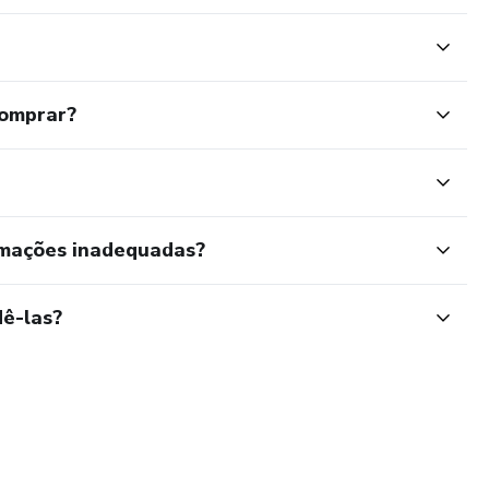
comprar?
rmações inadequadas?
ê-las?