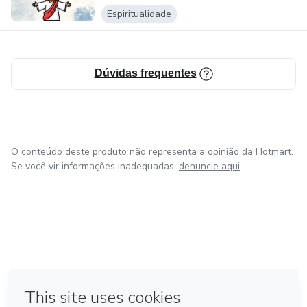
Espiritualidade
Dúvidas frequentes
O conteúdo deste produto não representa a opinião da Hotmart.
Se você vir informações inadequadas,
denuncie aqui
em Amsterdam
em Madrid
em Bogotá
Feito com
❤