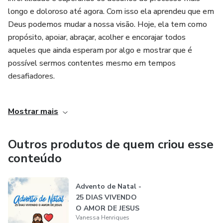
longo e doloroso até agora. Com isso ela aprendeu que em
Deus podemos mudar a nossa visão. Hoje, ela tem como
propósito, apoiar, abraçar, acolher e encorajar todos
aqueles que ainda esperam por algo e mostrar que é
possível sermos contentes mesmo em tempos
desafiadores.
Pastora do Ministério Mevam em Uberlândia vive hoje a
Mostrar mais
mais aguardada espera, a volta do nosso Senhor Jesus.
Maranatha!
Outros produtos de quem criou esse
conteúdo
Advento de Natal -
25 DIAS VIVENDO
O AMOR DE JESUS
Vanessa Henriques