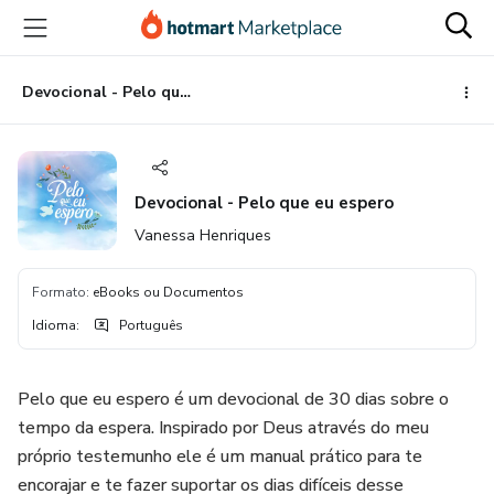
Ir
Ir
Ir
para
para
para
o
o
o
conteúdo
pagamento
rodapé
Devocional - Pelo que eu espero
principal
Devocional - Pelo que eu espero
Vanessa Henriques
Formato
:
eBooks ou Documentos
Idioma
:
Português
Pelo que eu espero é um devocional de 30 dias sobre o
tempo da espera. Inspirado por Deus através do meu
próprio testemunho ele é um manual prático para te
encorajar e te fazer suportar os dias difíceis desse