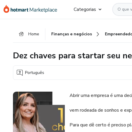
Ir
Ir
Ir
Categorias
para
para
para
o
o
o
conteúdo
pagamento
rodapé
Home
Finanças e negócios
Empreendedo
principal
Dez chaves para startar seu ne
Português
Abrir uma empresa é uma deci
vem rodeada de sonhos e expe
Para que dê certo é preciso 