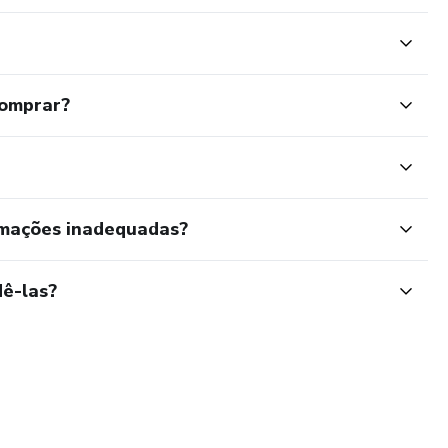
comprar?
rmações inadequadas?
ê-las?