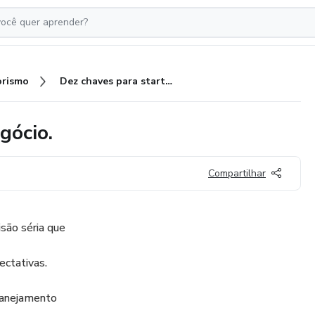
rismo
Dez chaves para startar seu negócio.
gócio.
Compartilhar
são séria que
ctativas.
planejamento