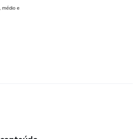
, médio e
har com vocês
. Falar do
rutos, e,
s e os