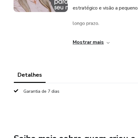
estratégico e visão a pequeno
longo prazo.
Nesse ebook quero compartil
Mostrar mais
um pouco da minha experiência
que deu certo e onde eu colhi f
Detalhes
também, compartilhar os erro
Garantia de 7 dias
momentos que fracassei.