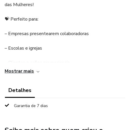
das Mulheres!
💝 Perfeito para:
– Empresas presentearem colaboradoras
– Escolas e igrejas
– Clientes e ações promocionais
Mostrar mais
– Lembrancinhas personalizadas
Detalhes
Um mimo simples, bonito e que encanta à primeira vista!
Garantia de 7 dias