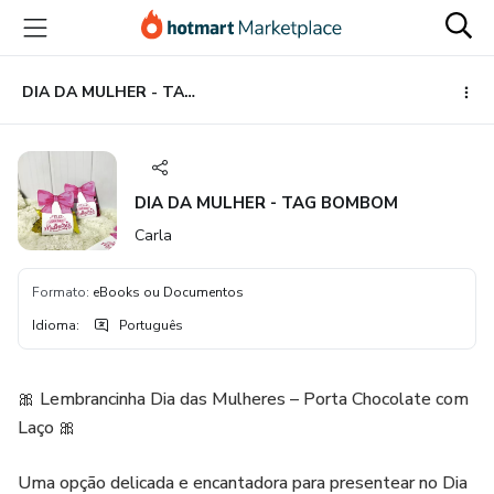
Ir
Ir
Ir
para
para
para
o
o
o
conteúdo
pagamento
rodapé
DIA DA MULHER - TAG BOMBOM
principal
DIA DA MULHER - TAG BOMBOM
Carla
Formato
:
eBooks ou Documentos
Idioma
:
Português
🎀 Lembrancinha Dia das Mulheres – Porta Chocolate com
Laço 🎀
Uma opção delicada e encantadora para presentear no Dia