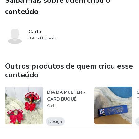
Saiba mais sobre quem criou o
conteúdo
Carla
8 Ano Hotmarter
Outros produtos de quem criou esse
conteúdo
DIA DA MULHER -
C
CARD BUQUÊ
C
Carla
Design