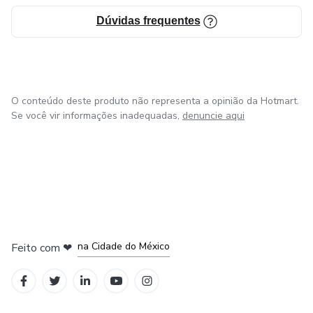
Dúvidas frequentes
O conteúdo deste produto não representa a opinião da Hotmart.
Se você vir informações inadequadas,
denuncie aqui
em Bogotá
em Amsterdam
em Madrid
na Cidade do México
Feito com
❤
em Belo Horizonte