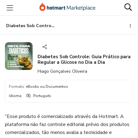
Ir
Ir
Ir
para
para
para
o
o
o
conteúdo
pagamento
rodapé
Diabetes Sob Controle: Guia Prático para Regular a Glicose no Dia a Dia
principal
Diabetes Sob Controle: Guia Prático para
Regular a Glicose no Dia a Dia
Hiago Gonçalves Oliveira
Formato
:
eBooks ou Documentos
Idioma
:
Português
“Esse produto é comercializado através da Hotmart. A
plataforma não faz controle editorial prévio dos produtos
comercializados, tão menos avalia a tecnicidade e