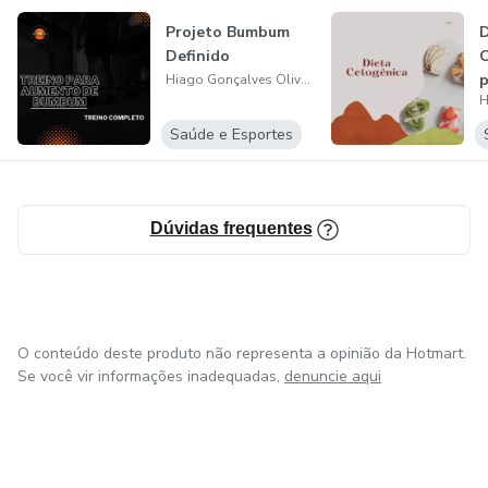
Projeto Bumbum
D
Definido
C
p
Hiago Gonçalves Oliveira
Saúde e Esportes
Dúvidas frequentes
O conteúdo deste produto não representa a opinião da Hotmart.
Se você vir informações inadequadas,
denuncie aqui