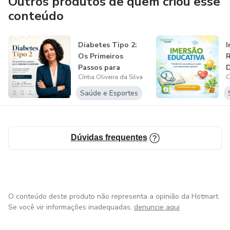
Outros produtos de quem criou esse
conteúdo
Diabetes Tipo 2:
I
Os Primeiros
R
Passos para
D
Cíntia Oliveira da Silva
C
Recuperar o
U
Contro...
Saúde e Esportes
Dúvidas frequentes
O conteúdo deste produto não representa a opinião da Hotmart.
Se você vir informações inadequadas,
denuncie aqui