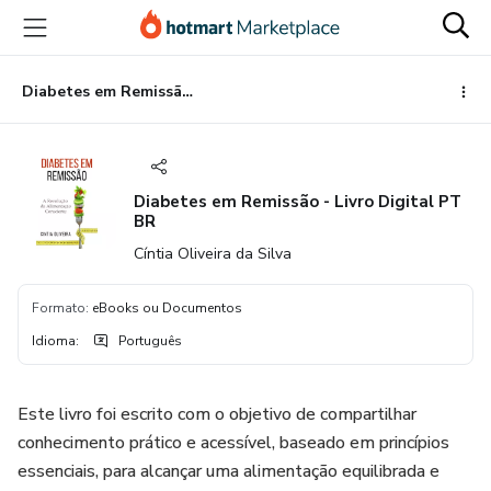
Ir
Ir
Ir
para
para
para
o
o
o
conteúdo
pagamento
rodapé
Diabetes em Remissão - Livro Digital PT BR
principal
Diabetes em Remissão - Livro Digital PT
BR
Cíntia Oliveira da Silva
Formato
:
eBooks ou Documentos
Idioma
:
Português
Este livro foi escrito com o objetivo de compartilhar
conhecimento prático e acessível, baseado em princípios
essenciais, para alcançar uma alimentação equilibrada e