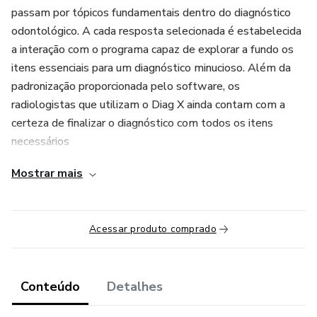
passam por tópicos fundamentais dentro do diagnóstico
odontológico. A cada resposta selecionada é estabelecida
a interação com o programa capaz de explorar a fundo os
itens essenciais para um diagnóstico minucioso. Além da
padronização proporcionada pelo software, os
radiologistas que utilizam o Diag X ainda contam com a
certeza de finalizar o diagnóstico com todos os itens
necessários
Mostrar mais
Integração e-Vol DX: com esta interface, é possível criar
laudos descritivos a partir das marcações realizadas no
template tomográfico com a possibilidade de gerar
Acessar produto comprado
arquivos em PDF e/ou JPEG.
Conteúdo
Detalhes