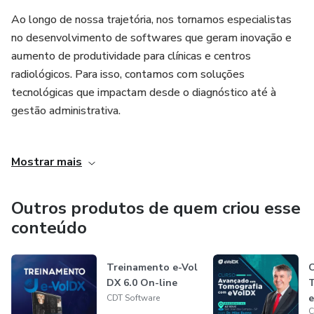
Ao longo de nossa trajetória, nos tornamos especialistas
no desenvolvimento de softwares que geram inovação e
aumento de produtividade para clínicas e centros
radiológicos. Para isso, contamos com soluções
tecnológicas que impactam desde o diagnóstico até à
gestão administrativa.
Hoje, nos orgulhamos de ser uma empresa que contribui
Mostrar mais
para a construção do futuro da radiologia odontológica,
sempre levando em consideração as necessidades de
nossos clientes e parceiros.
Outros produtos de quem criou esse
conteúdo
_____________________________________________________
Treinamento e-Vol
C
CDT Software is a pioneering Brazilian company in
DX 6.0 On-line
T
technological solutions. We develop software specialized
e
CDT Software
in meeting the main demands of dental radiology
C