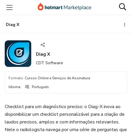
Ir
Ir
Ir
para
para
para
o
o
o
conteúdo
pagamento
rodapé
Diag X
principal
Diag X
CDT Software
Formato
:
Cursos Online e Serviços de Assinatura
Idioma
:
Português
Checklist para um diagnóstico preciso: o Diag-X inova ao
disponibilizar um checklist personalizável para a criação de
laudos precisos, amplos e com informações relevantes.
Nele o radiologista navega por uma série de perguntas que