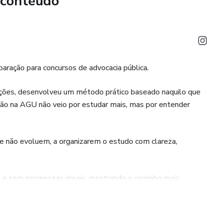
 conteúdo
aração para concursos de advocacia pública.
ções, desenvolveu um método prático baseado naquilo que
o na AGU não veio por estudar mais, mas por entender
e não evoluem, a organizarem o estudo com clareza,
 e sem promessas irreais, mostrando o caminho mais