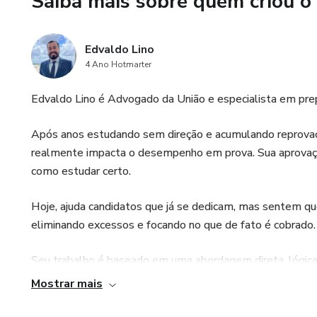
Saiba mais sobre quem criou o
Edvaldo Lino
4 Ano Hotmarter
Edvaldo Lino é Advogado da União e especialista em prep
Após anos estudando sem direção e acumulando reprova
realmente impacta o desempenho em prova. Sua aprovaçã
como estudar certo.
Hoje, ajuda candidatos que já se dedicam, mas sentem qu
eliminando excessos e focando no que de fato é cobrado.
Seu trabalho é baseado em uma abordagem direta, lógica
eficiente entre esforço e resultado.
Mostrar mais