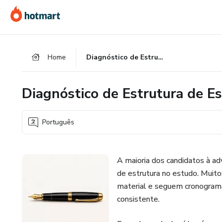
Ir
Ir
Ir
para
para
para
o
o
o
conteúdo
pagamento
rodapé
Home
Diagnóstico de Estrutura de Estudo
principal
Diagnóstico de Estrutura de E
Português
A maioria dos candidatos à adv
de estrutura no estudo. Mui
material e seguem cronograma
consistente.