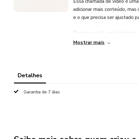
Essa chamada de vídeo é uma a
adicionar mais conteúdo, mas i
e o que precisa ser ajustado 
Durante a call, será analisada
priorização das matérias, a m
Mostrar mais
estruturada sua rotina. A part
o que não está e quais ajustes
A proposta não é motivacional
Detalhes
em reduzir o excesso, organiz
impacta a prova.
Garantia de 7 dias
Se o seu estudo não está gera
estrutura.
Agende sua análise e entenda 