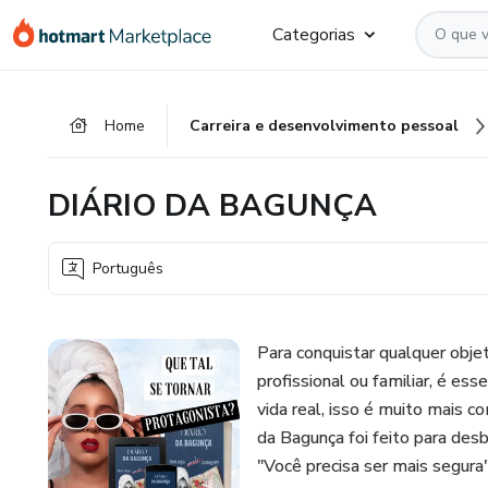
Ir
Ir
Ir
Categorias
para
para
para
o
o
o
conteúdo
pagamento
rodapé
Home
Carreira e desenvolvimento pessoal
principal
DIÁRIO DA BAGUNÇA
Português
Para conquistar qualquer obje
profissional ou familiar, é es
vida real, isso é muito mais c
da Bagunça foi feito para des
"Você precisa ser mais segur