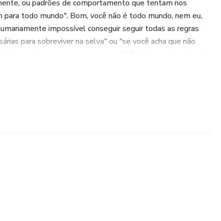
mente, ou padrões de comportamento que tentam nos
nam para todo mundo". Bom, você não é todo mundo, nem eu,
umanamente impossível conseguir seguir todas as regras
rias para sobreviver na selva" ou "se você acha que não
, está vivendo nos tempos da sua avó". Simplesmente não dá
a jogar dentro dessas "regras", nos obrigamos a sermos
uma personagem que não dura mais de 6 meses. E depois?
a, arrependimento ("eu fiz tudo certo e porque a outra
 certeza: Coração partido, DE NOVO! E o ciclo se repete, até
adas de tentar, que simplesmente nos tornamos alguém
a pode dar certo.
construção emocional bastante íntimo. Porque ele fala de
 todo mundo sente mas que nem sempre queremos encarar.
te, experiências vividas e narradas por uma mulher.