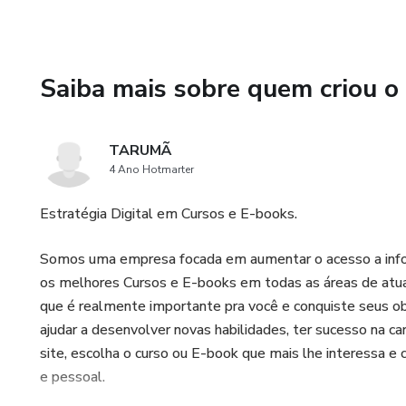
Temos a chave para consegui
esse livro é a primeira peça d
Saiba mais sobre quem criou o
TARUMÃ
4 Ano Hotmarter
Estratégia Digital em Cursos e E-books.
Somos uma empresa focada em aumentar o acesso a info
os melhores Cursos e E-books em todas as áreas de atua
que é realmente importante pra você e conquiste seus obj
ajudar a desenvolver novas habilidades, ter sucesso na ca
site, escolha o curso ou E-book que mais lhe interessa e
e pessoal.