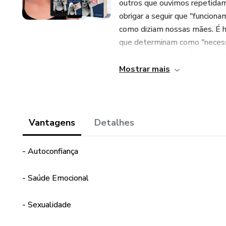
outros que ouvimos repetida
obrigar a seguir que "funcio
como diziam nossas mães. É h
que determinam como "necessá
precisa jogar para sobreviver
e eu te digo o porquê:
Mostrar mais
Porque quando nos obrigamos 
outras pessoas. Você veste 
Provavelmente coleciona mágo
Vantagens
Detalhes
pessoa não valorizou?") e com
que estejamos tão desencant
- Autoconfiança
que não acredita mais que nad
- Saúde Emocional
Este livro é um manual de des
situações e sentimentos que
- Sexualidade
São pesquisas e mais importan