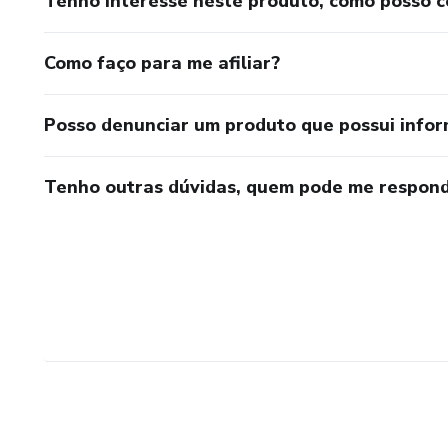
Tenho interesse neste produto, como posso 
Como faço para me afiliar?
Posso denunciar um produto que possui info
Tenho outras dúvidas, quem pode me respond