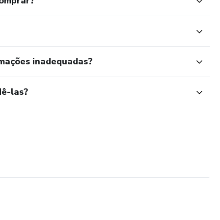
comprar?
rmações inadequadas?
ê-las?