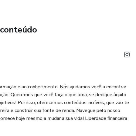
r TUDO que quisermos, mas nem sempre temos acesso, e
o quebra-cabeças.
 conteúdo
rmação e ao conhecimento. Nós ajudamos você a encontrar
ção. Queremos que você faça o que ama, se dedique àquilo
etivos! Por isso, oferecemos conteúdos incríveis, que vão te
rreira e construir sua fonte de renda. Navegue pelo nosso
 comece hoje mesmo a mudar a sua vida! Liberdade financeira