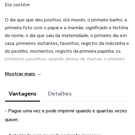
Ele contém:
O dia que que deu positivo, olá mundo, o primeiro banho, a
primeira foto com o papai e a mamãe, significado e história
do nome, o dia que saiu da maternidade, o primeiro dia em
casa, primeiros visitantes, favoritos, registro da mãozinha e
do pezinho, momentos, registro da primeira papinha, os
primeiros passinhos, quando deixou de mamar, o primeiro
passeio, batismo, registros dos mesversários, registros do
Mostrar mais
1º aninho, várias páginas para adicionar fotos (você pode
adicionar mais páginas ) e muito mais...
Vantagens
Detalhes
Capa com espaço para adicionar o nome do bebê;
- Pague uma vez e pode imprimir quando e quantas vezes
Brinde tags
quiser;
Formato: PDF horizontal