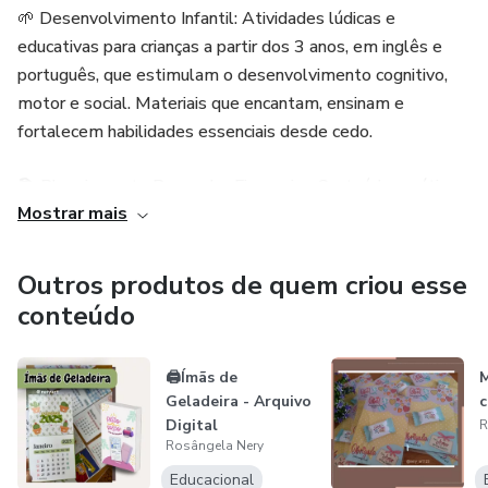
🌱 Desenvolvimento Infantil: Atividades lúdicas e
educativas para crianças a partir dos 3 anos, em inglês e
português, que estimulam o desenvolvimento cognitivo,
motor e social. Materiais que encantam, ensinam e
fortalecem habilidades essenciais desde cedo.
📚 Planejamento Pessoal e Financeiro: Conteúdos práticos
Mostrar mais
e inspiradores para quem deseja ter mais organização,
equilíbrio e clareza nas metas do dia a dia.
Outros produtos de quem criou esse
📖 Leituras e Dicas Especiais: Orientações valiosas que vão
conteúdo
desde educação até bem-estar, trazendo sempre
novidades para enriquecer o seu conhecimento.
🖨️Ímãs de
M
Geladeira - Arquivo
c
🎨 Papelaria Personalizada: Artes prontas, formatadas e
Digital
R
exclusivas para imprimir e montar: balinhas personalizadas,
Rosângela Nery
planners criativos, diário do bebê, lembrancinhas e muito
Educacional