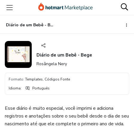
Ir
Ir
Ir
para
para
para
o
o
o
conteúdo
pagamento
rodapé
Diário de um Bebê - Bege
principal
Diário de um Bebê - Bege
Rosângela Nery
Formato
:
Templates, Códigos Fonte
Idioma
:
Português
Esse diário é muito especial, você imprimi e adiciona
registros e anotações sobre o seu bebê desde o dia de seu
nascimento até que ele complete o primeiro ano de vida.