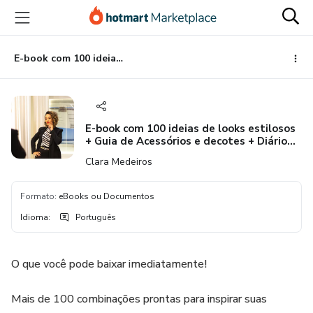
Ir
Ir
Ir
para
para
para
o
o
o
conteúdo
pagamento
rodapé
E-book com 100 ideias de looks estilosos + Guia de Acessórios e decotes + Diário do seu estilo
principal
E-book com 100 ideias de looks estilosos
+ Guia de Acessórios e decotes + Diário
do seu estilo
Clara Medeiros
Formato
:
eBooks ou Documentos
Idioma
:
Português
O que você pode baixar imediatamente!
Mais de 100 combinações prontas para inspirar suas