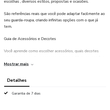
escolhas , diversos estilos, propostas e ocasiões.
São referências reais que você pode adaptar facilmente ao
seu guarda-roupa, criando infinitas opções com o que já
tem.
Guia de Acessórios e Decotes
Você aprende como escolher acessórios, quais decotes
valorizam seu rosto e pescoço, como equilibrar proporções
e como usar detalhes a seu favor para transmitir
Mostrar mais
exatamente a mensagem que deseja.
Detalhes
Diário do seu estilo
Garantia de 7 dias
Registre seus looks e entenda o que está funcionando de
verdade, essa ferramenta te direciona para a sua melhor
versão de uma forma leve e prática.