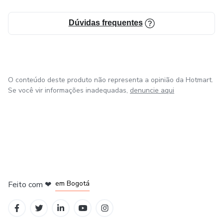
Dúvidas frequentes
O conteúdo deste produto não representa a opinião da Hotmart.
Se você vir informações inadequadas,
denuncie aqui
em Amsterdam
em Madrid
em Bogotá
Feito com
❤
em Belo Horizonte
na Cidade do México