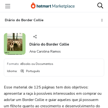
Ir
Ir
Ir
para
para
para
o
o
o
conteúdo
pagamento
rodapé
Diário do Border Collie
principal
Diário do Border Collie
Ana Carolina Ramos
Formato
:
eBooks ou Documentos
Idioma
:
Português
Esse material de 125 páginas tem dois objetivos:
apresentar a raça à possíveis interessados em comprar ou
adotar um Border Collie e guiar aqueles que já possuem
um filhote quanto ao crescimento e desenvolvimento do