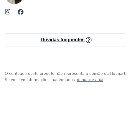
Dúvidas frequentes
O conteúdo deste produto não representa a opinião da Hotmart.
Se você vir informações inadequadas,
denuncie aqui
em Bogotá
em Amsterdam
em Madrid