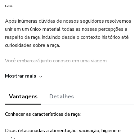
cão.
Após inúmeras dúvidas de nossos seguidores resolvemos
unir em um único material todas as nossas percepções a
respeito da raça, incluindo desde o contexto histórico até
curiosidades sobre a raça.
Você embarcará junto conosco em uma viagem
surpreendente, você viverá a nossa emoção quando
Mostrar mais
chegamos em casa e vimos aquelas duas bolinhas de
pelos pequenos e indefesos, as fases do crescimento, as
necessidades quanto a alimentação, higiene, remédios e
Vantagens
Detalhes
alimentos proibidos, e muitos outros tópicos interessantes
que lhe farão conhecer como é o dia a dia do Border Collie
Conhecer as características da raça;
e as suas principais necessidades.
Dicas relacionadas a alimentação, vacinação, higiene e