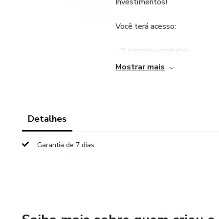
Investimentos!
Você terá acesso:
- 2 carteiras gratuitas
Mostrar mais
- Relatórios de Ações e Radar
- Acesso em algumas monitor
Detalhes
- Curso básico de investiment
Garantia de 7 dias
- Grupo de Telegram