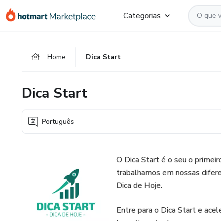
Ir
Ir
Ir
Categorias
para
para
para
o
o
o
conteúdo
pagamento
rodapé
Home
Dica Start
principal
Dica Start
Português
O Dica Start é o seu o primei
trabalhamos em nossas difere
Dica de Hoje.
Entre para o Dica Start e ac