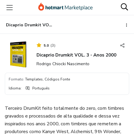
Ir
Ir
Ir
para
para
para
o
o
o
conteúdo
pagamento
rodapé
Dicaprio Drumkit VOL. 3 - Anos 2000
principal
5.0
(
3
)
Dicaprio Drumkit VOL. 3 - Anos 2000
Rodrigo Chiocki Nascimento
Formato
:
Templates, Códigos Fonte
Idioma
:
Português
Terceiro DrumKit feito totalmente do zero, com timbres
gravados e processados de alta qualidade e dessa vez
inspirados nos anos 2000, com timbres que remetem a
produtores como Kanye West, Alchemist, 9th Wonder,