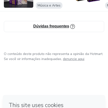
Música e Artes
Dúvidas frequentes
O conteúdo deste produto não representa a opinião da Hotmart.
Se você vir informações inadequadas,
denuncie aqui
em Bogotá
em Amsterdam
em Madrid
na Cidade do México
Feito com
❤