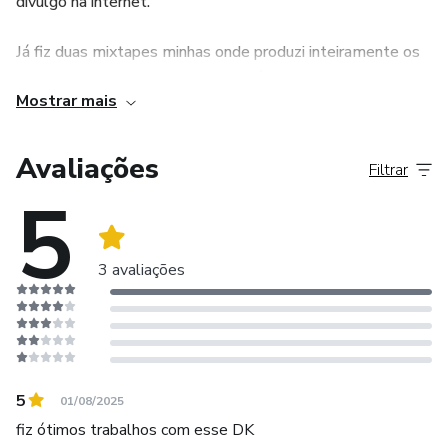
divulgo na internet.
Já fiz duas mixtapes minhas onde produzi inteiramente os
beats, gravações e fiz as letras, além de ter produzido 2
Mostrar mais
discos do artista Kant, 1 do Sid entre outros sons que
saem mensalmente.
Avaliações
Filtrar
5
3 avaliações
5
01/08/2025
fiz ótimos trabalhos com esse DK