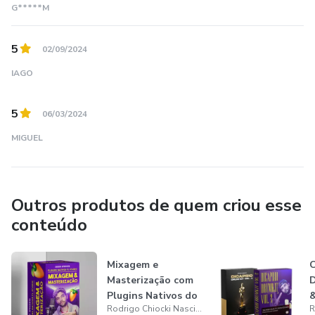
G*****M
5
02/09/2024
IAGO
5
06/03/2024
MIGUEL
Outros produtos de quem criou esse
conteúdo
Mixagem e
C
Masterização com
D
Plugins Nativos do
&
Rodrigo Chiocki Nascimento
FL Studio