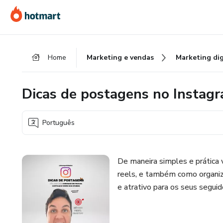
Ir
Ir
Ir
para
para
para
o
o
o
conteúdo
pagamento
rodapé
Home
Marketing e vendas
Marketing dig
principal
Dicas de postagens no Instagr
Português
De maneira simples e prática v
reels, e também como organiza
e atrativo para os seus seguid