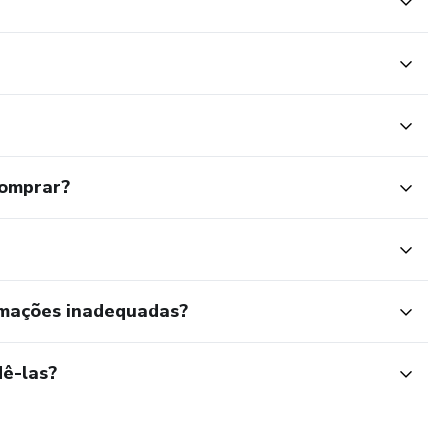
comprar?
rmações inadequadas?
ê-las?