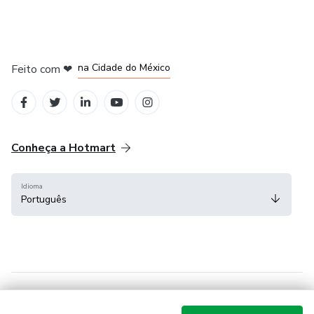
em Bogotá
em Amsterdam
em Madrid
na Cidade do México
Feito com
❤
em Belo Horizonte
Conheça a Hotmart
Idioma
Português
Central de ajuda
Termos
Privacidade
Cookies