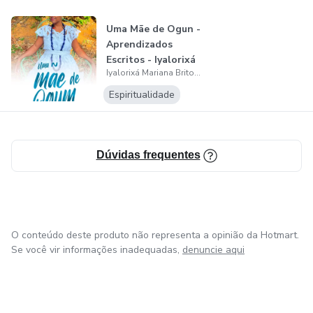
porque sentem vergonha.
Uma Mãe de Ogun -
É através dos meus atendimentos do jogo de buzios, dos
Aprendizados
meus produtos da ' Loja Pedra de Ouro', dos meus
Escritos - Iyalorixá
conteúdos nas redes e agora, através do meu e-book, mais
Iyalorixá Mariana Brito de Ogun
Mariana...
outros mil movimentos que farei no futuro, que alcançarei o
Espiritualidade
meu Objetivo e chegarei no meu Propósito.
Contato: 71 99984-7172 (WhatsApp)
Dúvidas frequentes
O conteúdo deste produto não representa a opinião da Hotmart.
Se você vir informações inadequadas,
denuncie aqui