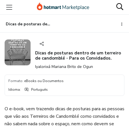
Ir
Ir
Ir
para
para
para
o
o
o
conteúdo
pagamento
rodapé
Dicas de posturas dentro de um terreiro de candomblé - Para os Convidados.
principal
Dicas de posturas dentro de um terreiro
de candomblé - Para os Convidados.
Iyalorixá Mariana Brito de Ogun
Formato
:
eBooks ou Documentos
Idioma
:
Português
O e-book, vem trazendo dicas de posturas para as pessoas
que vão aos Terreiros de Candomblé como convidados e
não sabem nada sobre o espaço, nem como devem se