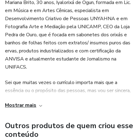
Mariana Brito, 30 anos, Iyalorixá de Ogun, formada em Lic.
em Música e em Artes Cênicas, especialista em
Desenvolvimento Criativo de Pessoas UNYAHNA e em
Fotografia Arte e Mediação pela UNICAMP, CEO da Loja
Pedra de Ouro, que é focada em sabonetes dos orixás e
banhos de folhas feitos com extratos/ insumos puros das
ervas, produtos industrializados e com certificação da
ANVISA e atualmente estudante de Jornalismo na
UNIFACS.
Sei que muitas vezes o currículo importa mais que a
essência ou o propósito das pessoas, mas vou ser sincera,
não considero que seja. O meu objetivo é levantar o meu
Mostrar mais
terreiro de candomblé o mais rápido possível, já o meu
propósito é tirar a minha religião (candomblé) de um lugar
marginalizado ou que as pessoas só procuram quando
Outros produtos de quem criou esse
estão precisando de socorro, ou vão atrás escondidos
conteúdo