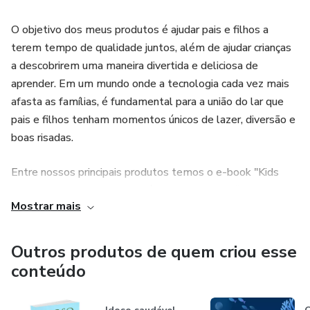
O objetivo dos meus produtos é ajudar pais e filhos a
terem tempo de qualidade juntos, além de ajudar crianças
a descobrirem uma maneira divertida e deliciosa de
aprender. Em um mundo onde a tecnologia cada vez mais
afasta as famílias, é fundamental para a união do lar que
pais e filhos tenham momentos únicos de lazer, diversão e
boas risadas.
Entre nossos principais produtos temos o e-book "Kids
Chefe", com 100 receitas práticas para pais e filhos
Mostrar mais
cozinharem juntos, temos também o e-book "Descobrindo
o Sistema Solar", onde as crianças aprenderão de maneira
simples e divertida sobre o nosso fascinante universo.
Outros produtos de quem criou esse
Outro e-book educativo que possuímos é "O Fundo do
conteúdo
Mar", nele as crianças aprenderão curiosidades
interessantes sobre a vida marinha, bem como a