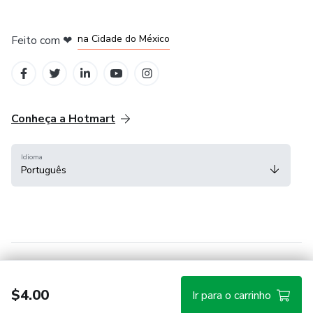
em Bogotá
em Amsterdam
em Madrid
na Cidade do México
Feito com
❤
em Belo Horizonte
Conheça a Hotmart
Idioma
Português
Central de ajuda
Termos
Privacidade
Cookies
$4.00
Ir para o carrinho