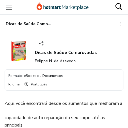
Ir
Ir
Ir
para
para
para
o
o
o
conteúdo
pagamento
rodapé
Dicas de Saúde Comprovadas
principal
Dicas de Saúde Comprovadas
Felippe N. de Azevedo
Formato
:
eBooks ou Documentos
Idioma
:
Português
Aqui, você encontrará desde os alimentos que melhoram a
capacidade de auto reparação do seu corpo, até as
principais